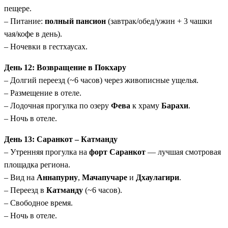
пещере.
– Питание:
полный пансион
(завтрак/обед/ужин + 3 чашки
чая/кофе в день).
– Ночевки в гестхаусах.
День 12: Возвращение в Покхару
– Долгий переезд (~6 часов) через живописные ущелья.
– Размещение в отеле.
– Лодочная прогулка по озеру
Фева
к храму
Барахи
.
– Ночь в отеле.
День 13: Саранкот – Катманду
– Утренняя прогулка на
форт Саранкот
— лучшая смотровая
площадка региона.
– Вид на
Аннапурну
,
Мачапучаре
и
Дхаулагири
.
– Переезд в
Катманду
(~6 часов).
– Свободное время.
– Ночь в отеле.