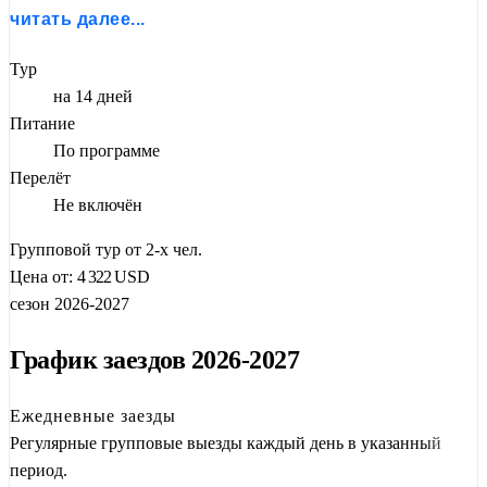
княжеств, надежно скрытая за исполинскими стенами
читать далее...
Аннапурны и Дхаулагири. Этот регион, граничащий с
Тур
Тибетом, сохранил чистоту тибетской культуры, язык,
на 14 дней
архитектуру и буддийские традиции, долгое время был
Питание
закрыт для иностранцев.
По программе
Вы посетите древнюю столицу
Ло-Мантанг
, подниметесь к
Перелёт
пещерным монастырям
Лури Гомпа
и
Ранчхукан
, где
Не включён
медитировал сам
Падмасамбхава
, пройдете по маршруту
Групповой тур от 2-х чел.
соляных караванов, искупаетесь в горячих источниках и
Цена от:
4 322
USD
увидите панорамы на
Аннапурну
и
Дхаулагири
.
сезон 2026-2027
Программа включает все необходимые разрешения,
профессиональное сопровождение и полное погружение в
График заездов 2026-2027
культуру «страны ветров».
Ежедневные заезды
Регулярные групповые выезды каждый день в указанный
период.