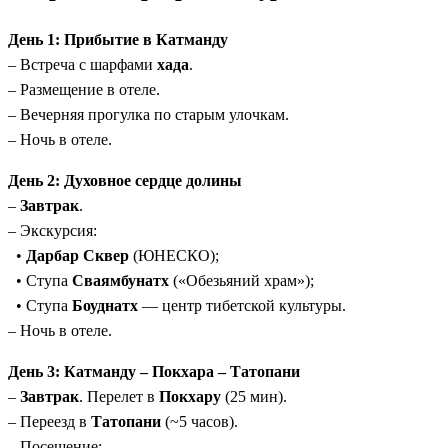
Священные места:
Пещеры Падмасамбхавы,
День 1: Прибытие в Катманду
монастыри XIV века, дворцы королей Ло.
– Встреча с шарфами
хада
.
Все логистика решена:
Авиаперелёт Катманду–
– Размещение в отеле.
Покхара, трансферы, питание в Мустанге (полный
– Вечерняя прогулка по старым улочкам.
пансион).
– Ночь в отеле.
Профессиональное сопровождение:
Русскоговорящий
гид в городах + сертифицированный англоговорящий
День 2: Духовное сердце долины
гид в Мустанге.
–
Завтрак
.
– Экскурсия:
•
Дарбар Сквер
(ЮНЕСКО);
• Ступа
Сваямбунатх
(«Обезьяний храм»);
• Ступа
Боуднатх
— центр тибетской культуры.
– Ночь в отеле.
День 3: Катманду – Покхара – Татопани
–
Завтрак
. Перелет в
Покхару
(25 мин).
– Переезд в
Татопани
(~5 часов).
– Посещение: