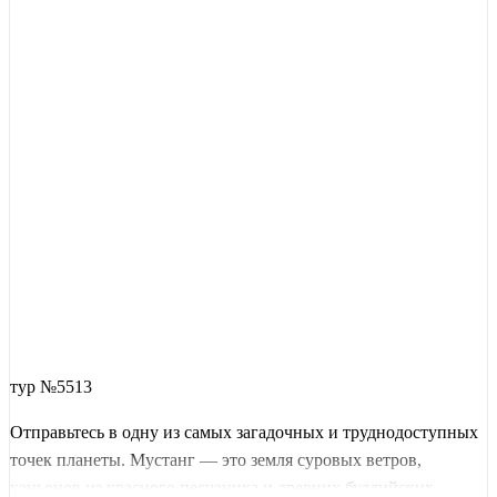
тур №5513
Отправьтесь в одну из самых загадочных и труднодоступных
точек планеты. Мустанг — это земля суровых ветров,
каньонов из красного песчаника и древних буддийских