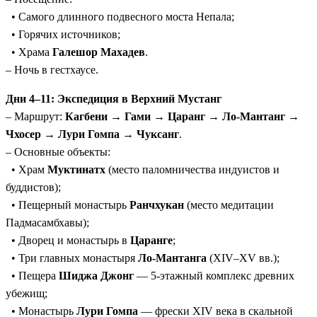
• Самого длинного подвесного моста Непала;
• Горячих источников;
• Храма
Галешор Махадев
.
– Ночь в гестхаусе.
Дни 4–11: Экспедиция в Верхний Мустанг
– Маршрут:
Кагбени
→
Гами
→
Царанг
→
Ло-Мантанг
→
Чхосер
→
Лури Гомпа
→
Чуксанг
.
– Основные объекты:
• Храм
Муктинатх
(место паломничества индуистов и
буддистов);
• Пещерный монастырь
Ранчхукан
(место медитации
Падмасамбхавы);
• Дворец и монастырь в
Царанге
;
• Три главных монастыря
Ло-Мантанга
(XIV–XV вв.);
• Пещера
Шиджа Джонг
— 5-этажный комплекс древних
убежищ;
• Монастырь
Лури Гомпа
— фрески XIV века в скальной