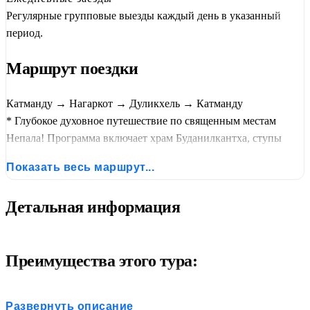
Регулярные групповые выезды каждый день в указанный
период.
Маршрут поездки
Катманду → Нагаркот → Дуликхель → Катманду
* Глубокое духовное путешествие по священным местам
Непала! Программа включает храм Буданилкантха, ступы
Боуднатх и Сваямбунатх, монастыри Тритен Норбутсе и
Показать весь маршрут...
Пуллахари, пещеру Падмасамбхавы, древние города
Бхактапур и Киртипур, а также рассвет над Эверестом в
Детальная информация
Нагаркоте. Включены все экскурсии с русскоговорящим
гидом, входные билеты и проживание в отелях 3*. Для
граждан РФ — виза на месте (на 15 дней).
Преимущества этого тура:
Редкие духовные места:
Монастырь Пуллахари,
Развернуть описание