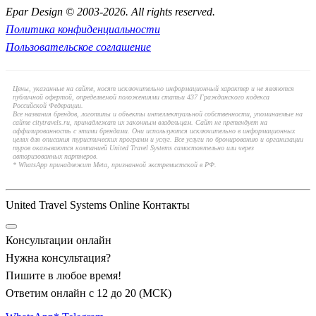
Epar Design © 2003-2026. All rights reserved.
Политика конфиденциальности
Пользовательское соглашение
Цены, указанные на сайте, носят исключительно информационный характер и не являются
публичной офертой, определяемой положениями статьи 437 Гражданского кодекса
Российской Федерации.
Все названия брендов, логотипы и объекты интеллектуальной собственности, упоминаемые на
сайте citytravels.ru, принадлежат их законным владельцам. Сайт не претендует на
аффилированность с этими брендами. Они используются исключительно в информационных
целях для описания туристических программ и услуг. Все услуги по бронированию и организации
туров оказываются компанией United Travel Systems самостоятельно или через
авторизованных партнеров.
* WhatsApp принадлежит Meta, признанной экстремистской в РФ.
United Travel Systems Online Контакты
Консультации онлайн
Нужна консультация?
Пишите в любое время!
Ответим онлайн с 12 до 20 (МСК)