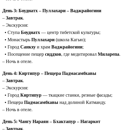
День 3: Боуднатх – Пуллахари – Ваджрайогини
–
Завтрак
.
– Экскурсия:
• Ступа
Боуднатх
— центр тибетской культуры;
• Монастырь
Пуллахари
(школа Кагью);
• Город
Санкху
и храм
Ваджрайогини
;
• Посещение пещер
сиддхов
, где медитировал
Миларепа
.
– Ночь в отеле.
День 4: Киртипур – Пещера Падмасамбхавы
–
Завтрак
.
– Экскурсия:
• Город
Киртипур
— ткацкие станки, резные фасады;
• Пещера
Падмасамбхавы
над долиной Катманду.
– Ночь в отеле.
День 5: Чангу Нараян – Бхактапур – Нагаркот
–
Завтрак
.