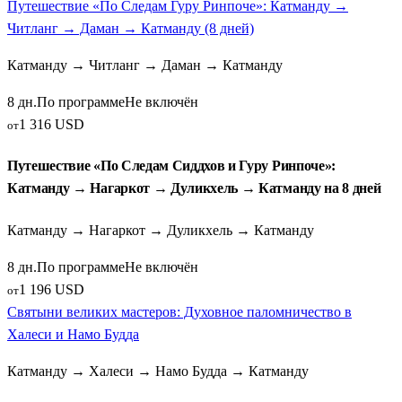
Путешествие «По Следам Гуру Ринпоче»: Катманду →
Читланг → Даман → Катманду (8 дней)
Катманду → Читланг → Даман → Катманду
8 дн.
По программе
Не включён
1 316 USD
от
Путешествие «По Следам Сиддхов и Гуру Ринпоче»:
Катманду → Нагаркот → Дуликхель → Катманду на 8 дней
Катманду → Нагаркот → Дуликхель → Катманду
8 дн.
По программе
Не включён
1 196 USD
от
Святыни великих мастеров: Духовное паломничество в
Халеси и Намо Будда
Катманду → Халеси → Намо Будда → Катманду