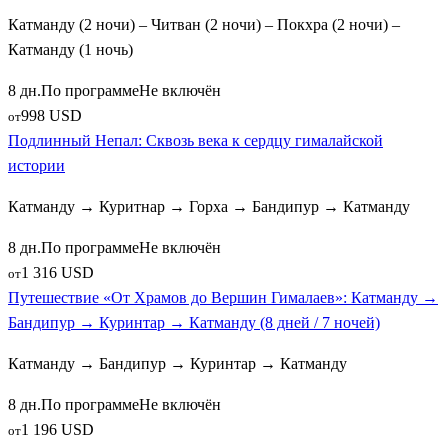
Катманду (2 ночи) – Читван (2 ночи) – Покхра (2 ночи) –
Катманду (1 ночь)
8 дн.
По программе
Не включён
998 USD
от
Подлинный Непал: Сквозь века к сердцу гималайской
истории
Катманду → Куритнар → Горха → Бандипур → Катманду
8 дн.
По программе
Не включён
1 316 USD
от
Путешествие «От Храмов до Вершин Гималаев»: Катманду →
Бандипур → Куринтар → Катманду (8 дней / 7 ночей)
Катманду → Бандипур → Куринтар → Катманду
8 дн.
По программе
Не включён
1 196 USD
от