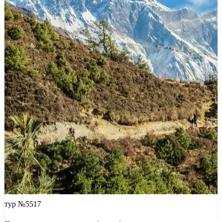
тур №5517