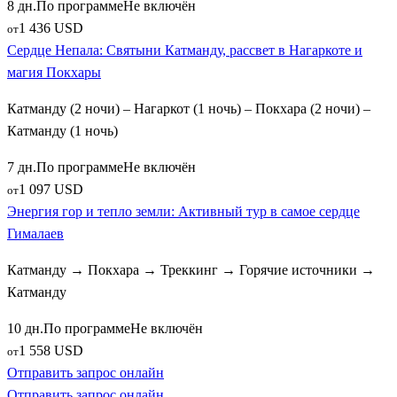
8 дн.
По программе
Не включён
1 436 USD
от
Сердце Непала: Святыни Катманду, рассвет в Нагаркоте и
магия Покхары
Катманду (2 ночи) – Нагаркот (1 ночь) – Покхара (2 ночи) –
Катманду (1 ночь)
7 дн.
По программе
Не включён
1 097 USD
от
Энергия гор и тепло земли: Активный тур в самое сердце
Гималаев
Катманду → Покхара → Треккинг → Горячие источники →
Катманду
10 дн.
По программе
Не включён
1 558 USD
от
Отправить запрос онлайн
Отправить запрос онлайн