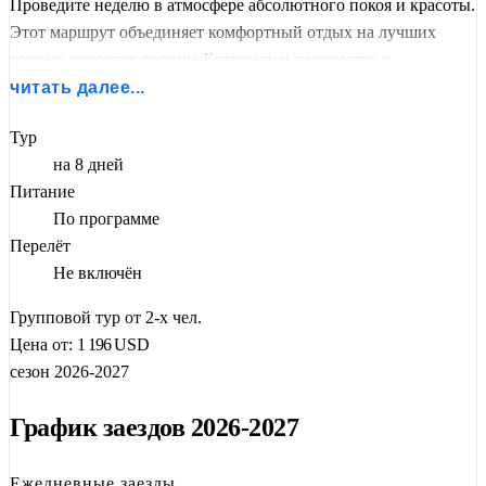
Проведите неделю в атмосфере абсолютного покоя и красоты.
Этот маршрут объединяет комфортный отдых на лучших
горных курортах долины Катманду и знакомство с
многовековой культурой, буддийскими святынями и
читать далее...
средневековой архитектурой.
Тур
Отправьтесь в настоящее духовное паломничество по
на 8 дней
священным местам долины Катманду
и горным курортам с
Питание
видом на Эверест. Этот тур сочетает глубокое погружение в
По программе
буддийскую и индуистскую традиции с живописными
Перелёт
панорамами Гималаев.
Не включён
Вы посетите редкие локации: храм
Буданилкантха
со
Групповой тур от 2-х чел.
спящим Вишну, монастырь
Тритен Норбутсе
(традиция Бон),
Цена от:
1 196
USD
пещеру
Падмасамбхавы
, древний город
Киртипур
и
сезон 2026-2027
священный комплекс
Намо Будда
. А утренние часы в
Нагаркоте
подарят вам незабываемый рассвет над
График заездов 2026-2027
Эверестом.
Ежедневные заезды