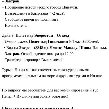
–
Завтрак
.
– Посещение исторического города
Панаути
.
– Возвращение в
Катманду
(~2 часа).
– Свободное время для шоппинга.
– Ночь в отеле.
День 8: Полет над Эверестом – Отъезд
–
Опционально:
Полет над Гималаями
(~1 час, $290/чел):
• Вид на
Эверест
(8848 м),
Лхоцзе
,
Макалу
,
Шиша-Пангма
.
–
Завтрак
. Освобождение номера до 12:00.
– Трансфер в аэропорт. Вылет домой.
Туры в Непал можно совместить с экскурсионными
программами, отдыхом на море и другими турами в Индию.
По запросу мы рассчитаем для вас комбинированный тур
Непал + Индия на выгодных условиях!
Что включено в стоимость?