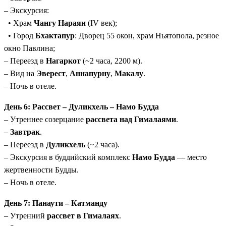
– Экскурсия:
• Храм
Чангу Нараян
(IV век);
• Город
Бхактапур
: Дворец 55 окон, храм Ньятопола, резное
окно Павлина;
– Переезд в
Нагаркот
(~2 часа, 2200 м).
– Вид на
Эверест
,
Аннапурну
,
Макалу
.
– Ночь в отеле.
День 6: Рассвет – Дуликхель – Намо Будда
– Утреннее созерцание
рассвета над Гималаями
.
–
Завтрак
.
– Переезд в
Дуликхель
(~2 часа).
– Экскурсия в буддийский комплекс
Намо Будда
— место
жертвенности Будды.
– Ночь в отеле.
День 7: Панаути – Катманду
– Утренний
рассвет в Гималаях
.