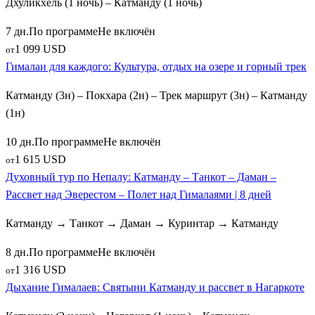
Дхуликхель (1 ночь) – Катманду (1 ночь)
7 дн.
По программе
Не включён
1 099 USD
от
Гималаи для каждого: Культура, отдых на озере и горный трек
Катманду (3н) – Покхара (2н) – Трек маршрут (3н) – Катманду
(1н)
10 дн.
По программе
Не включён
1 615 USD
от
Духовный тур по Непалу: Катманду – Танкот – Даман –
Рассвет над Эверестом – Полет над Гималаями | 8 дней
Катманду → Танкот → Даман → Куринтар → Катманду
8 дн.
По программе
Не включён
1 316 USD
от
Дыхание Гималаев: Святыни Катманду и рассвет в Нагаркоте