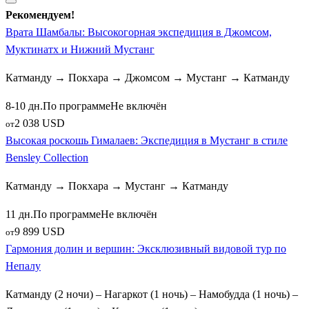
Рекомендуем!
Врата Шамбалы: Высокогорная экспедиция в Джомсом,
Муктинатх и Нижний Мустанг
Катманду → Покхара → Джомсом → Мустанг → Катманду
8-10 дн.
По программе
Не включён
2 038 USD
от
Высокая роскошь Гималаев: Экспедиция в Мустанг в стиле
Bensley Collection
Катманду → Покхара → Мустанг → Катманду
11 дн.
По программе
Не включён
9 899 USD
от
Гармония долин и вершин: Эксклюзивный видовой тур по
Непалу
Катманду (2 ночи) – Нагаркот (1 ночь) – Намобудда (1 ночь) –