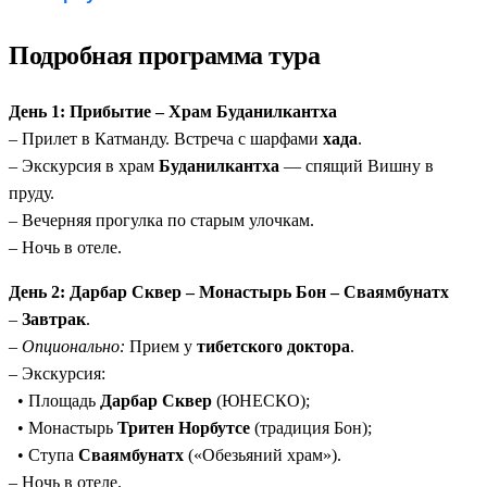
пещеры сиддхов, храм Ваджрайогини — малоизвестные
туристам, но важные для практикующих.
Подробная программа тура
Все ключевые святыни:
ЮНЕСКО, ступы, храмы,
древние города.
День 1: Прибытие – Храм Буданилкантха
Панорамы Гималаев:
Нагаркот и Дуликхель — лучшие
– Прилет в Катманду. Встреча с шарфами
хада
.
точки для наблюдения за Эверестом, Аннапурной и
– Экскурсия в храм
Буданилкантха
— спящий Вишну в
Лангтангом.
пруду.
Уникальный финал:
Опциональный
полет над
– Вечерняя прогулка по старым улочкам.
Гималаями
(~$290/чел).
– Ночь в отеле.
Профессиональное сопровождение:
Русскоговорящий
гид на всем маршруте.
День 2: Дарбар Сквер – Монастырь Бон – Сваямбунатх
–
Завтрак
.
–
Опционально:
Прием у
тибетского доктора
.
– Экскурсия:
• Площадь
Дарбар Сквер
(ЮНЕСКО);
• Монастырь
Тритен Норбутсе
(традиция Бон);
• Ступа
Сваямбунатх
(«Обезьяний храм»).
– Ночь в отеле.