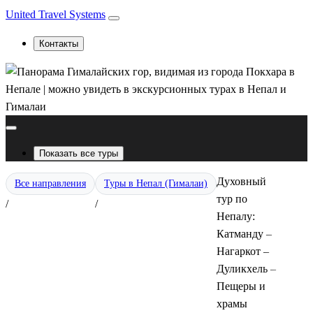
United Travel Systems
Контакты
Показать все туры
Духовный
Все направления
Туры в Непал (Гималаи)
тур по
/
/
Непалу:
Катманду –
Нагаркот –
Дуликхель –
Пещеры и
храмы