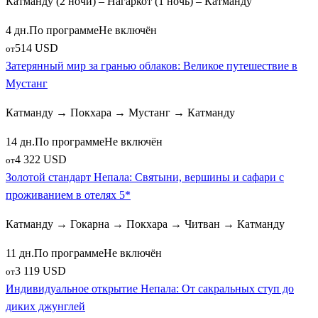
Катманду (2 ночи) – Нагаркот (1 ночь) – Катманду
4 дн.
По программе
Не включён
514 USD
от
Затерянный мир за гранью облаков: Великое путешествие в
Мустанг
Катманду → Покхара → Мустанг → Катманду
14 дн.
По программе
Не включён
4 322 USD
от
Золотой стандарт Непала: Святыни, вершины и сафари с
проживанием в отелях 5*
Катманду → Гокарна → Покхара → Читван → Катманду
11 дн.
По программе
Не включён
3 119 USD
от
Индивидуальное открытие Непала: От сакральных ступ до
диких джунглей