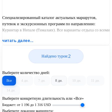
Специализированный каталог актуальных маршрутов,
путевок и экскурсионных программ по направлению:
Куринтар в Непале (Гималаях). Все варианты отдыха со всеми
ценами, питанием, перелетом или автобусным проездом и
читать далее...
актуальным графиком заездов от United Travel Systems.
2
Найдено туров:
Выберите количество дней:
Все
4 дн.
7 дн.
8 дн.
10 дн.
11 дн.
14 дн.
Выберите конкретную длительность или «Все»
Бюджет:
от
1 196
до
1 316
USD
Выберите локации маршрута: