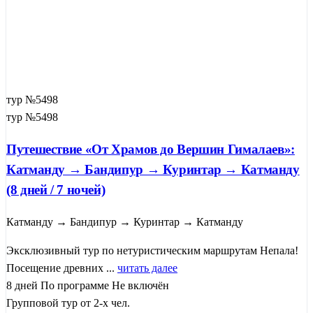
тур №5498
тур №5498
Путешествие «От Храмов до Вершин Гималаев»:
Катманду → Бандипур → Куринтар → Катманду
(8 дней / 7 ночей)
Катманду → Бандипур → Куринтар → Катманду
Эксклюзивный тур по нетуристическим маршрутам Непала!
Посещение древних ...
читать далее
8 дней
По программе
Не включён
Групповой тур от 2-х чел.