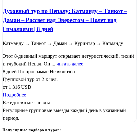
Духовный тур по Непалу: Катманду – Танкот –
Даман – Рассвет над Эверестом – Полет над
Гималаями | 8 дней
Катманду → Танкот → Даман → Куринтар → Катманду
Этот 8-дневный маршрут открывает нетуристический, тихий
и глубокий Непал. Он ...
читать далее
8 дней
По программе
Не включён
Групповой тур от 2-х чел.
от
1 316
USD
Подробнее
Ежедневные заезды
Регулярные групповые выезды каждый день в указанный
период.
Популярные подборки туров: