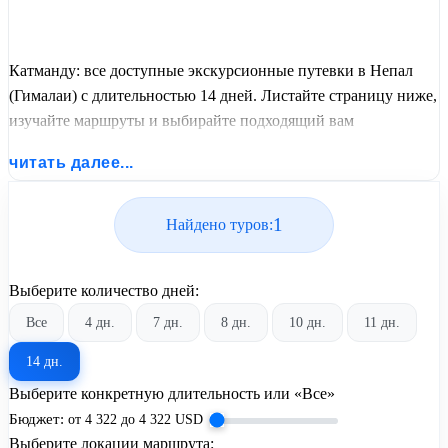
Катманду: все доступные экскурсионные путевки в Непал
(Гималаи) с длительностью 14 дней. Листайте страницу ниже,
изучайте маршруты и выбирайте подходящий вам
экскурсионный или пляжный тур из базы предложений от
читать далее...
United Travel Systems.
1
Найдено туров:
Выберите количество дней:
Все
4 дн.
7 дн.
8 дн.
10 дн.
11 дн.
14 дн.
Выберите конкретную длительность или «Все»
Бюджет:
от
4 322
до
4 322
USD
Выберите локации маршрута: