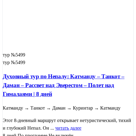
тур №5499
тур №5499
Духовный тур по Непалу: Катманду – Танкот –
Даман – Рассвет над Эверестом – Полет над
Гималаями | 8 дней
Катманду → Танкот → Даман → Куринтар → Катманду
Этот 8-дневный маршрут открывает нетуристический, тихий
и глубокий Непал. Он ...
читать далее
8 дней
По программе
Не включён