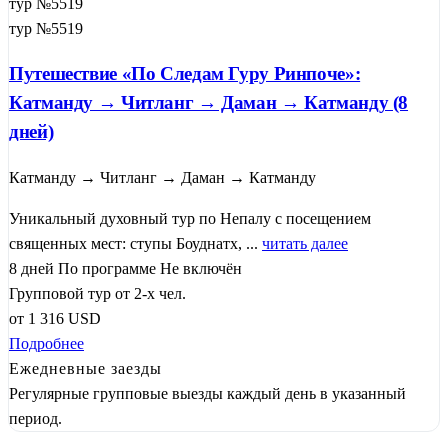
тур №5519
тур №5519
Путешествие «По Следам Гуру Ринпоче»:
Катманду → Читланг → Даман → Катманду (8
дней)
Катманду → Читланг → Даман → Катманду
Уникальный духовный тур по Непалу с посещением
священных мест: ступы Боуднатх, ...
читать далее
8 дней
По программе
Не включён
Групповой тур от 2-х чел.
от
1 316
USD
Подробнее
Ежедневные заезды
Регулярные групповые выезды каждый день в указанный
период.