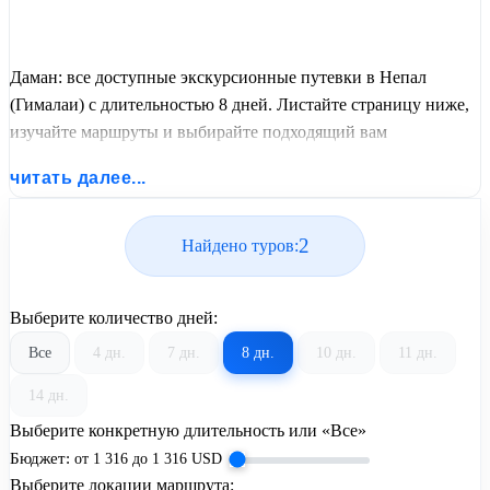
Даман: все доступные экскурсионные путевки в Непал
(Гималаи) с длительностью 8 дней. Листайте страницу ниже,
изучайте маршруты и выбирайте подходящий вам
экскурсионный или пляжный тур из базы предложений от
читать далее...
United Travel Systems.
2
Найдено туров:
Выберите количество дней:
Все
4 дн.
7 дн.
8 дн.
10 дн.
11 дн.
14 дн.
Выберите конкретную длительность или «Все»
Бюджет:
от
1 316
до
1 316
USD
Выберите локации маршрута: