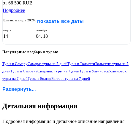
от
66 500
RUB
Подробнее
График заездов 2026:
показать все даты
август
сентябрь
14
04, 18
Популярные подборки туров:
Туры в Самару
Самара: туры на 7 дней
Туры в Тольятти
Тольятти: туры на 7
дней
Туры в Сызрань
Сызрань: туры на 7 дней
Туры в Ульяновск
Ульяновск:
туры на 7 дней
Туры в Болгар
Болгар: туры на 7 дней
Туры в Казань
Казань: туры на 7 дней
Туры в Свияжск
Развернуть...
Свияжск: туры на 7 дней
Туры в Чебоксары
Чебоксары: туры на 7 дней
Туры в Йошкар-Олу
Йошкар-Ола: туры на 7 дней
1
Детальная информация
Подробная информация и детальное описание направления.