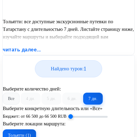
Тольятти: все доступные экскурсионные путевки по
Татарстану с длительностью 7 дней. Листайте страницу ниже,
изучайте маршруты и выбирайте подходящий вам
экскурсионный или пляжный тур из базы предложений от
читать далее...
United Travel Systems.
1
Найдено туров:
Выберите количество дней:
Все
4 дн.
5 дн.
6 дн.
7 дн.
Выберите конкретную длительность или «Все»
Бюджет:
от
66 500
до
66 500
RUB
Выберите локации маршрута:
Тольятти (1)