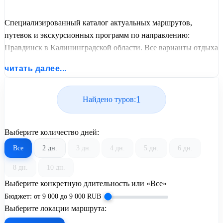
Специализированный каталог актуальных маршрутов,
путевок и экскурсионных программ по направлению:
Правдинск в Калининградской области. Все варианты отдыха
со всеми ценами, питанием, перелетом или автобусным
читать далее...
проездом и актуальным графиком заездов от United Travel
Systems.
1
Найдено туров:
Выберите количество дней:
Все
2 дн.
3 дн.
4 дн.
5 дн.
6 дн.
8 дн.
10 дн.
Выберите конкретную длительность или «Все»
Бюджет:
от
9 000
до
9 000
RUB
Выберите локации маршрута: