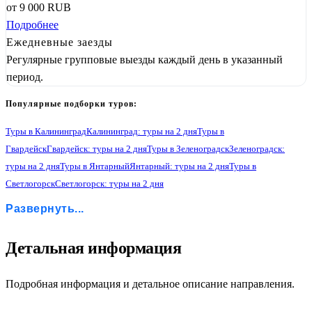
от
9 000
RUB
Подробнее
Ежедневные заезды
Регулярные групповые выезды каждый день в указанный
период.
Популярные подборки туров:
Туры в Калининград
Калининград: туры на 2 дня
Туры в
Гвардейск
Гвардейск: туры на 2 дня
Туры в Зеленоградск
Зеленоградск:
туры на 2 дня
Туры в Янтарный
Янтарный: туры на 2 дня
Туры в
Светлогорск
Светлогорск: туры на 2 дня
Туры в Гурьевск
Гурьевск: туры на 2 дня
Туры в Некрасово
Развернуть...
Некрасово: туры на 2 дня
Туры в Орловку
Орловка: туры на 2 дня
Туры в Черняховск
Черняховск: туры на 2 дня
Туры в Балтийск
Балтийск: туры на 2 дня
Туры в Правдинск
Правдинск: туры на 2 дня
Детальная информация
Туры в Железнодорожный
Железнодорожный: туры на 2 дня
1
Подробная информация и детальное описание направления.