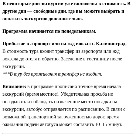
В некоторые дни экскурсии уже включены в стоимость. В
морской славы.
другие дни — свободные дни, где вы можете выбрать и
Средневековье и война.
Руины замка Инстербург и история
оплатить экскурсию дополнительно.
штурма Кёнигсберга 1945 года.
Кёнигсбергский марципан.
Посещение музея с дегустацией
Программа начинается по понедельникам.
сладости по старинному рецепту.
Полная организация.
Трансферы, проживание, экскурсии и
Прибытие в аэропорт или на ж/д вокзал г. Калининград.
входные билеты — все включено.
В стоимость тура входит трансфер из аэропорта или ж/д
вокзала до отеля и обратно. Заселение в гостиницу после
экскурсии.
***В тур без проживания трансфер не входит.
Внимание:
в программе прописано точное время начала
экскурсий (время местное). Убедительная просьба не
опаздывать и соблюдать назначенное место посадки на
экскурсии, автобус отправляется по расписанию. В связи с
возможной транспортной загруженностью дорог, время
ожидания подачи автобуса может составить 10–15 минут.