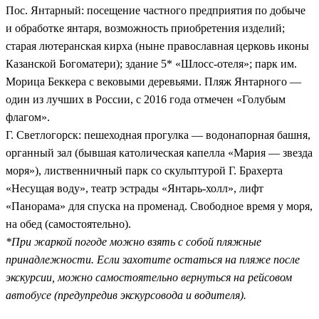
Пос. Янтарный: посещение частного предприятия по добыче
и обработке янтаря, возможность приобретения изделий;
старая лютеранская кирха (ныне православная церковь иконы
Казанской Богоматери); здание 5* «Шлосс-отеля»; парк им.
Морица Беккера с вековыми деревьями. Пляж Янтарного —
один из лучших в России, с 2016 года отмечен «Голубым
флагом».
Г. Светлогорск: пешеходная прогулка — водонапорная башня,
органный зал (бывшая католическая капелла «Мария — звезда
моря»), лиственничный парк со скульптурой Г. Брахерта
«Несущая воду», театр эстрады «Янтарь-холл», лифт
«Панорама» для спуска на променад. Свободное время у моря,
на обед (самостоятельно).
*При жаркой погоде можно взять с собой пляжные
принадлежности. Если захотите остаться на пляже после
экскурсии, можно самостоятельно вернуться на рейсовом
автобусе (предупредив экскурсовода и водителя).