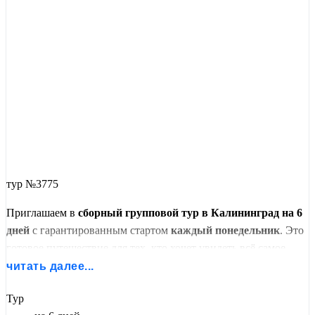
тур №3775
Приглашаем в
сборный групповой тур в Калининград на 6
дней
с гарантированным стартом
каждый понедельник
. Это
готовое путешествие для тех, кто хочет увидеть всё самое
важное в компании опытного гида и единомышленников.
читать далее...
Вам не нужно ждать, пока наберется группа — тур
Тур
гарантированно состоится в указанную дату.