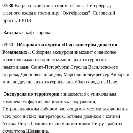
скрытых расходов. Вы просто наслаждаетесь путешествием.
07:30.
Встреча туристов с гидом: г.Санкт-Петербург, у
Оптимальная продолжительность
— ровно столько, чтобы
главного входа в гостиницу "Октябрьская", Лиговский
увидеть главное и увезти максимум впечатлений.
просп., 10/118
Завтрак
в кафе города.
09:30.
Обзорная экскурсия «Под скипетром династии
Романовых»
. Обзорная экскурсия знакомит с наиболее
значительными историческими и архитектурными
памятниками Санкт-Петербурга: Стрелка Васильевского
острова, Дворцовая площадь, Марсово поле,крейсер Аврора и
многие другие архитектурные ансамбли города на Неве.
Экскурсия по территории :
знакомство с уникальным
комплексом фортификационных сооружений,
Петропавловским собором, являющимся местом захоронения
всех российских императоров, Ботным домиком с копией
ботика Петра I, удивительным памятником Петру I работы
скульптора Шемякина.