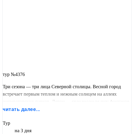
тур №4376
Три сезона — три лица Северной столицы. Весной город
встречает первым теплом и нежным солнцем на аллеях
императорских парков. Летом — грандиозным шоу фонтанов
Петергофа
и морской романтикой
Кронштадта
. Осенью —
читать далее...
золотом
Павловска
, уютом дворцовых зал и тишиной
Тур
Летнего сада
.
на 3 дня