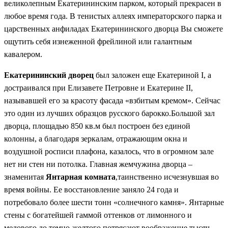
великолепным Екатерининским парком, который прекрасен в
любое время года. В тенистых аллеях императорского парка и
царственных анфиладах Екатерининского дворца Вы сможете
ощутить себя изнеженной фрейлиной или галантным
кавалером.
Екатерининский дворец
был заложен еще Екатериной I, а
достраивался при Елизавете Петровне и Екатерине II,
называвшей его за красоту фасада «взбитым кремом». Сейчас
это один из лучших образцов русского барокко.Большой зал
дворца, площадью 850 кв.м был построен без единой
колонны, а благодаря зеркалам, отражающим окна и
воздушной росписи плафона, казалось, что в огромном зале
нет ни стен ни потолка. Главная жемчужина дворца –
знаменитая
Янтарная комната
,таинственно исчезнувшая во
время войны. Ее восстановление заняло 24 года и
потребовало более шести тонн «солнечного камня». Янтарные
стены с богатейшей гаммой оттенков от лимонного и
медового до темно-желтого потрясают воображение тысяч