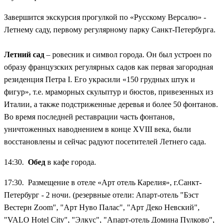
Завершится экскурсия прогулкой по «Русскому Версалю» -
Летнему саду, первому регулярному парку Санкт-Петербурга.
Летний сад
– ровесник и символ города. Он был устроен по
образу французских регулярных садов как первая загородная
резиденция Петра I. Его украсили «150 грудных штук и
фигур», т.е. мраморных скульптур и бюстов, привезенных из
Италии, а также подстриженные деревья и более 50 фонтанов.
Во время последней реставрации часть фонтанов,
уничтоженных наводнением в конце XVIII века, были
восстановлены и сейчас радуют посетителей Летнего сада.
14:30.
Обед
в кафе города.
17:30. Размещение в отеле «Арт отель Карелия», г.Санкт-
Петербург - 2 ночи. (резервные отели: Апарт-отель "Бэст
Вестерн Zoom", "Арт Нуво Палас", "Арт Деко Невский",
"VALO Hotel City", "Элкус", "Апарт-отель Домина Пулково",