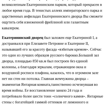
великолепным Екатерининским парком, который прекрасен в
любое время года. В тенистых аллеях императорского парка и
царственных анфиладах Екатерининского дворца Вы сможете
ощутить себя изнеженной фрейлиной или галантным
кавалером.
Екатерининский дворец
был заложен еще Екатериной I, а
достраивался при Елизавете Петровне и Екатерине II,
называвшей его за красоту фасада «взбитым кремом». Сейчас
это один из лучших образцов русского барокко.Большой зал
дворца, площадью 850 кв.м был построен без единой
колонны, а благодаря зеркалам, отражающим окна и
воздушной росписи плафона, казалось, что в огромном зале
нет ни стен ни потолка. Главная жемчужина дворца –
знаменитая Янтарная комната,таинственно исчезнувшая во
время войны. Ее восстановление заняло 24 года и
потребовало более шести тонн «солнечного камня». Янтарные
стены с богатейшей гаммой оттенков от лимонного и