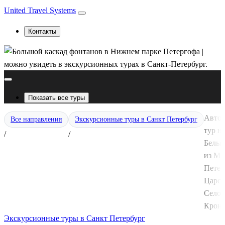
United Travel Systems
Контакты
Показать все туры
Авто
Все направления
Экскурсионные туры в Санкт Петербург
тур н
/
/
Белые
из Мо
Петер
Царск
Село,
Крон
Экскурсионные туры в Санкт Петербург