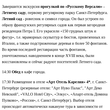
Завершится экскурсия
прогулкой по «Русскому Версалю» -
Летнему саду
, первому регулярному парку Санкт-Петербурга.
Летний сад
- ровесник и символ города. Он был устроен по
образу французских регулярных садов как первая загородная
резиденция Петра I. Его украсили «150 грудных штук и
фигур», т.е. мраморных скульптур и бюстов, привезенных из
Италии, а также подстриженные деревья и более 50 фонтанов.
Во время последней реставрации часть фонтанов,
уничтоженных наводнением в конце XVIII века, были
восстановлены и сейчас радуют посетителей Летнего сада.
14:30
Обед
в кафе города.
17:30 Размещение в отеле
«Арт Отель Карелия» 4*
, г. Санкт-
Петербург (резервные отели: "Арт Нуво Палас", "Арт Деко
Невский", «VALO Hotel City», «Элкус», «Апарт-отель Домина
Пулково», «Россия», г. Санкт-Петербург). Выбор отеля
происходит автоматически накануне тура в зависимости от