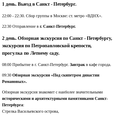
1 день. Выезд в Санкт - Петербург.
сотни волшебных фото.
Комфортный автобус из Москвы
— никаких поездов и
22:00 - 22:30. Сбор группы в Москве: ст. метро «ВДНХ».
пересадок. Сел в автобус вечером, а утром уже пьёшь кофе в
Петербурге.
22:30 Отправление в
г. Санкт-Петербург.
Все главные жемчужины за 5 дней
— Петергоф, Царское
Село, Кронштадт и Павловск. Ничего лишнего, только самое
2 день. Обзорная экскурсия по Санкт - Петербургу,
важное.
экскурсия по Петропавловской крепости,
Прогулки по рекам и каналам
— взгляните на город с воды,
прогулка по Летнему саду.
как задумал Пётр I. Это совсем другая оптика.
Всё включено, никаких забот
— экскурсии, отель, завтраки и
08:00 Прибытие в г. Санкт-Петербург.
Завтрак
в кафе города.
трансферы. Вы просто наслаждаетесь белыми ночами.
09:30
Обзорная экскурсия «Под скипетром династии
Романовых».
Обзорная экскурсия знакомит с наиболее значительными
историческими и архитектурными памятниками Санкт-
Петербурга
:
Стрелка Васильевского острова,