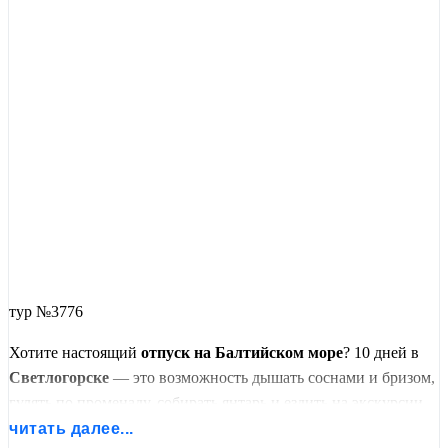
тур №3776
Хотите настоящий
отпуск на Балтийском море
? 10 дней в
Светлогорске
— это возможность дышать соснами и бризом,
гулять по променаду, собирать янтарь и ездить на экскурсии,
когда захочется. Никакой спешки: только вы, море и свобода
читать далее...