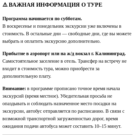
⚠️ ВАЖНАЯ ИНФОРМАЦИЯ О ТУРЕ
хотите — в замки, Янтарный, Балтийск или Правдинск. А
хотите — просто лежите на пляже.
Программа начинается по субботам.
Всё главное уже включено.
Обзорная по Калининграду,
В воскресенье и понедельник экскурсии уже включены в
органный концерт, музей марципана и пешеходная по
стоимость. В остальные дни — свободные дни, где вы можете
Светлогорску — в программе.
выбрать и оплатить экскурсию дополнительно.
Свобода и комфорт.
Трансферы, проживание и экскурсии
под ключ. А внутри — пространство для ваших личных
Прибытие в аэропорт или на ж/д вокзал г. Калининград.
открытий и балтийского настроения.
Самостоятельное заселение в отель. Трансфер на встречу не
входит в стоимость тура, можно приобрести за
дополнительную плату.
Внимание:
в программе прописано точное время начала
экскурсий (время местное). Убедительная просьба не
опаздывать и соблюдать назначенное место посадки на
экскурсии, автобус отправляется по расписанию. В связи с
возможной транспортной загруженностью дорог, время
ожидания подачи автобуса может составить 10–15 минут.