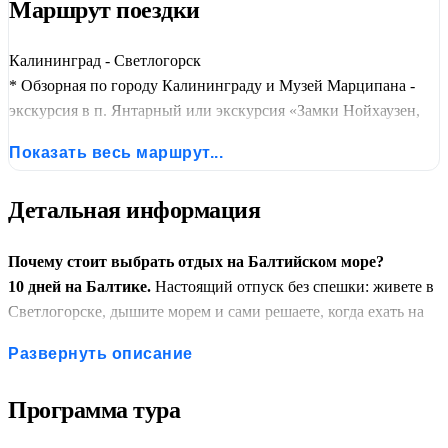
Маршрут поездки
Калининград - Светлогорск
* Обзорная по городу Калининграду и Музей Марципана -
экскурсия в п. Янтарный или экскурсия «Замки Нойхаузен,
Шаакен, Нессельбек и Сыроварня Шаакен Дорф»* -
Показать весь маршрут...
экскурсия «Город Багратионовск»* - экскурсия в
«Национальный Парк Куршская коса + посещение станции
Детальная информация
кольцевания птиц и город-курорт Зеленоградск»* - экскурсия
в «Город исторической памяти Гусев-Гумбиннен»* -
экскурсия в «Город Балтийск-самый западный город
Почему стоит выбрать отдых на Балтийском море?
России»* - экскурсия «История средневековых городов:
10 дней на Балтике.
Настоящий отпуск без спешки: живете в
Фридланд и Гердауэн — Правдинск и Железнодорожный»* -
Светлогорске, дышите морем и сами решаете, когда ехать на
отдых в Светлогорске
экскурсии.
Развернуть описание
Проживание в Светлогорске.
Уютный курорт с немецкими
виллами, променадом, канаткой и видом на море. Идеальное
Программа тура
место, чтобы возвращаться после прогулок.
Экскурсии на выбор.
Хотите — едете на Куршскую косу,