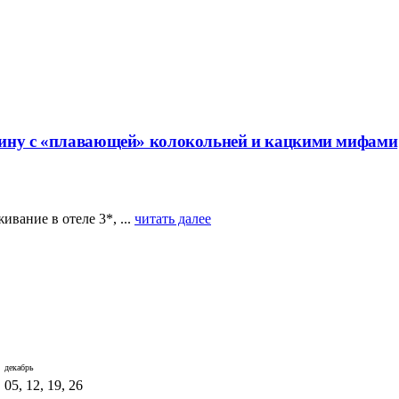
кину с «плавающей» колокольней и кацкими мифами
вание в отеле 3*, ...
читать далее
декабрь
05, 12, 19, 26