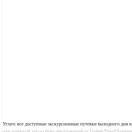
Углич: все доступные экскурсионные путевки выходного дня 
или пляжный тур из базы предложений от United Travel Systems