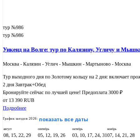
тур №986
тур №986
Уикенд на Волге: тур по Калязину, Угличу и Мыш
Москва - Калязин - Углич - Мышкин - Мартыново - Москва
Тур выходного дня по Золотому кольцу на 2 дня: включает прожи
2 дня
Завтрак+Обед
Бронируйте сейчас по лучшей цене!
Предоплата 3000 ₽
от
13 390
RUB
Подробнее
График заездов 2026:
показать все даты
август
сентябрь
октябрь
ноябрь
08, 15, 22, 29
05, 12, 19, 26
03, 10, 17, 24, 31
07, 14, 21, 28