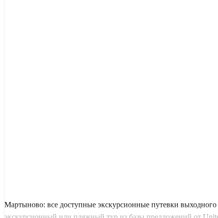
Мартыново: все доступные экскурсионные путевки выходного 
экскурсионный или пляжный тур из базы предложений от United