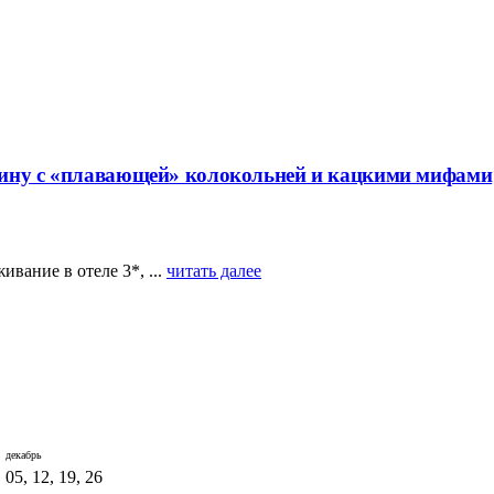
кину с «плавающей» колокольней и кацкими мифами
вание в отеле 3*, ...
читать далее
декабрь
05, 12, 19, 26