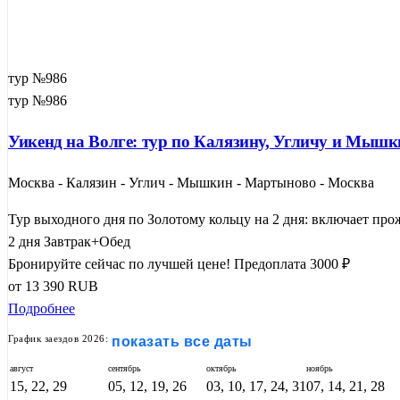
тур №986
тур №986
Уикенд на Волге: тур по Калязину, Угличу и Мыш
Москва - Калязин - Углич - Мышкин - Мартыново - Москва
Тур выходного дня по Золотому кольцу на 2 дня: включает прожи
2 дня
Завтрак+Обед
Бронируйте сейчас по лучшей цене!
Предоплата 3000 ₽
от
13 390
RUB
Подробнее
График заездов 2026:
показать все даты
август
сентябрь
октябрь
ноябрь
15, 22, 29
05, 12, 19, 26
03, 10, 17, 24, 31
07, 14, 21, 28