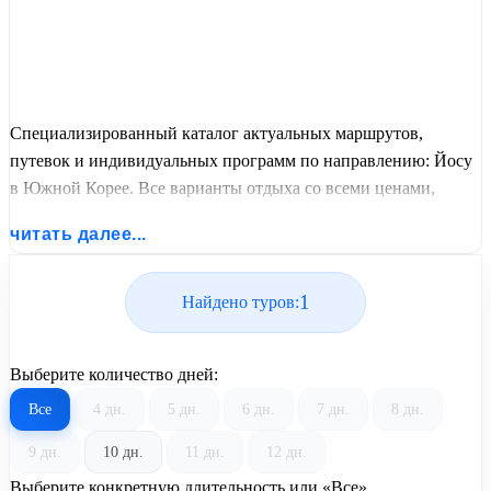
Специализированный каталог актуальных маршрутов,
путевок и индивидуальных программ по направлению: Йосу
в Южной Корее. Все варианты отдыха со всеми ценами,
питанием, перелетом или автобусным проездом и актуальным
читать далее...
графиком заездов от United Travel Systems.
1
Найдено туров:
Выберите количество дней:
Все
4 дн.
5 дн.
6 дн.
7 дн.
8 дн.
9 дн.
10 дн.
11 дн.
12 дн.
Выберите конкретную длительность или «Все»