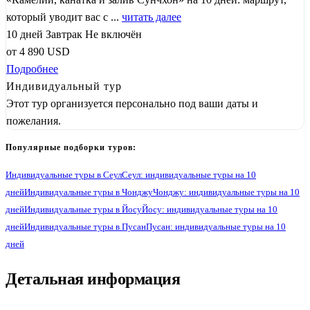
который уводит вас с ...
читать далее
10 дней
Завтрак
Не включён
от
4 890
USD
Подробнее
Индивидуальный тур
Этот тур организуется персонально под ваши даты и
пожелания.
Популярные подборки туров:
Индивидуальные туры в Сеул
Сеул: индивидуальные туры на 10
дней
Индивидуальные туры в Чонджу
Чонджу: индивидуальные туры на 10
дней
Индивидуальные туры в Йосу
Йосу: индивидуальные туры на 10
дней
Индивидуальные туры в Пусан
Пусан: индивидуальные туры на 10
дней
1
Детальная информация