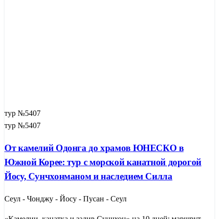
тур №5407
тур №5407
От камелий Одонга до храмов ЮНЕСКО в
Южной Корее: тур с морской канатной дорогой
Йосу, Сунчхонманом и наследием Силла
Сеул - Чонджу - Йосу - Пусан - Сеул
«Камелии, канатка и залив Сунчхон» на 10 дней: маршрут,