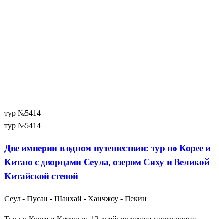
тур №5414
тур №5414
Две империи в одном путешествии: тур по Корее и
Китаю с дворцами Сеула, озером Сиху и Великой
Китайской стеной
Сеул - Пусан - Шанхай - Ханчжоу - Пекин
Тур по Корее и Китаю на 12 дней: включает проживание,