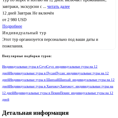
завтраки, экскурсии с ...
читать далее
12 дней
Завтрак
Не включён
от
2 980
USD
Подробнее
Индивидуальный тур
Этот тур организуется персонально под ваши даты и
пожелания.
Популярные подборки туров:
Индивидуальные туры в Сеул
Сеул: индивидуальные туры на 12
дней
Индивидуальные туры в Пусан
Пусан: индивидуальные туры на 12
дней
Индивидуальные туры в Шанхай
Шанхай: индивидуальные туры на 12
дней
Индивидуальные туры в Ханчжоу
Ханчжоу: индивидуальные туры на
12 дней
Индивидуальные туры в Пекин
Пекин: индивидуальные туры на 12
дней
1
Детальная информация