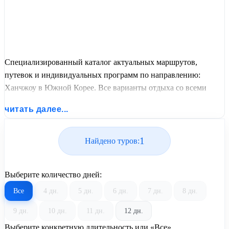
Специализированный каталог актуальных маршрутов,
путевок и индивидуальных программ по направлению:
Ханчжоу в Южной Корее. Все варианты отдыха со всеми
ценами, питанием, перелетом или автобусным проездом и
читать далее...
актуальным графиком заездов от United Travel Systems.
1
Найдено туров:
Выберите количество дней:
Все
4 дн.
5 дн.
6 дн.
7 дн.
8 дн.
9 дн.
10 дн.
11 дн.
12 дн.
Выберите конкретную длительность или «Все»