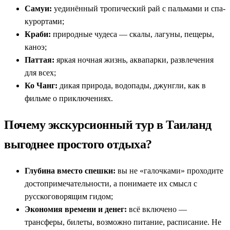
Здесь вы не просто лежите на пляже. Вы
живёте Таиландом
:
Самуи:
уединённый тропический рай с пальмами и спа-
от шумных рынков Бангкока до тишины буддийских
курортами;
монастырей, от ритуала королевского дворца — к вкусу том
Краби:
природные чудеса — скалы, лагуны, пещеры,
ям на берегу Андаманского моря.
каноэ;
Паттая:
яркая ночная жизнь, аквапарки, развлечения
для всех;
Ко Чанг:
дикая природа, водопады, джунгли, как в
фильме о приключениях.
Почему экскурсионный тур в Таиланд
выгоднее простого отдыха?
Глубина вместо спешки:
вы не «галочками» проходите
достопримечательности, а понимаете их смысл с
русскоговорящим гидом;
Экономия времени и денег:
всё включено —
трансферы, билеты, возможно питание, расписание. Не