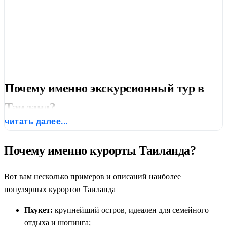
Почему именно экскурсионный тур в
Таиланд?
читать далее...
Вы когда-нибудь стояли у алтаря храма Ват Арун в Бангкоке
на рассвете, а через пару дней загорали на белоснежном
Почему именно курорты Таиланда?
пляже Пхукета? Или исследовали древние храмы Ангкор-Ват
после треккинга по горным деревням северного Таиланда?
Вот вам несколько примеров и описаний наиболее
Это не фантазия — это реальность экскурсионных туров в
популярных курортов Таиланда
Таиланд, путешествий, которые превращают «отдых» в
настоящее приключение.
Пхукет:
крупнейший остров, идеален для семейного
отдыха и шопинга;