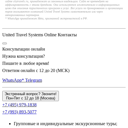
сайте citytravels.ru, принадлежат их законным владельцам. Сайт не претендует на
аффилированность с этими брендами. Они используются исключительно в информационных
целях для описания туристических программ и услуг. Все услуги по бронированию и организации
туров оказываются компанией United Travel Systems самостоятельно или через
авторизованных партнеров.
* WhatsApp принадлежит Meta, признанной экстремистской в РФ.
United Travel Systems Online Контакты
Консультации онлайн
Нужна консультация?
Пишите в любое время!
Ответим онлайн с 12 до 20 (МСК)
WhatsApp*
Telegram
Экстренный вопрос? Звоните!
Пон-Пят с 12 до 18 (Москва)
+7 (495) 979-1838
+7 (993) 893-5077
Групповые и индивидуальные экскурсионные туры;