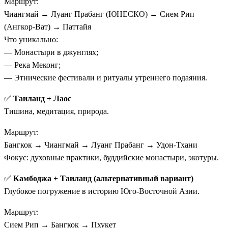
Маршрут:
Чиангмай → Луанг Прабанг (ЮНЕСКО) → Сием Рип
(Ангкор-Ват) → Паттайя
Что уникально:
— Монастыри в джунглях;
— Река Меконг;
— Этнические фестивали и ритуалы утреннего подаяния.
✅
Таиланд + Лаос
Тишина, медитация, природа.
Маршрут:
Бангкок → Чиангмай → Луанг Прабанг → Удон-Тхани
Фокус: духовные практики, буддийские монастыри, экотуры.
✅
Камбоджа + Таиланд (альтернативный вариант)
Глубокое погружение в историю Юго-Восточной Азии.
Маршрут:
Сием Рип → Бангкок → Пхукет