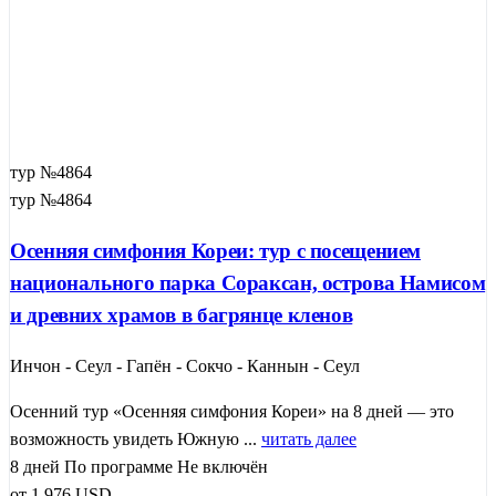
тур №4864
тур №4864
Осенняя симфония Кореи: тур с посещением
национального парка Сораксан, острова Намисом
и древних храмов в багрянце кленов
Инчон - Сеул - Гапён - Сокчо - Каннын - Сеул
Осенний тур «Осенняя симфония Кореи» на 8 дней — это
возможность увидеть Южную ...
читать далее
8 дней
По программе
Не включён
от
1 976
USD