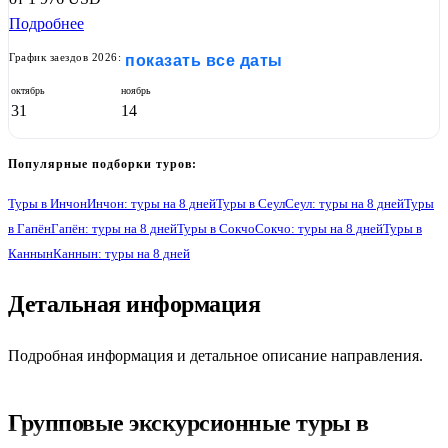
Подробнее
График заездов 2026:
показать все даты
октябрь
ноябрь
31
14
Популярные подборки туров:
Туры в Инчон
Инчон: туры на 8 дней
Туры в Сеул
Сеул: туры на 8 дней
Туры
в Гапён
Гапён: туры на 8 дней
Туры в Сокчо
Сокчо: туры на 8 дней
Туры в
Каннын
Каннын: туры на 8 дней
1
Детальная информация
Подробная информация и детальное описание направления.
Групповые экскурсионные туры в