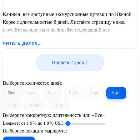
Каннын: все доступные экскурсионные путевки по Южной
Корее с длительностью 8 дней. Листайте страницу ниже,
изучайте маршруты и выбирайте подходящий вам
экскурсионный или пляжный тур из базы предложений от
читать далее...
United Travel Systems.
1
Найдено туров:
Выберите количество дней:
Все
3 дн.
4 дн.
6 дн.
7 дн.
8 дн.
9 дн.
10 дн.
12 дн.
Выберите конкретную длительность или «Все»
Бюджет:
от
1 976
до
1 976
USD
Выберите локации маршрута: