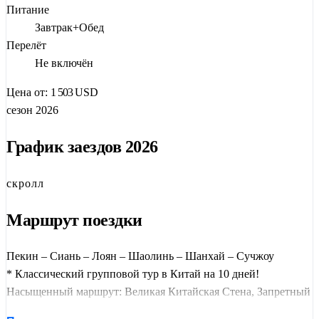
величие Поднебесной: от имперского
Пекина
с Великой
Питание
Стеной и Запретным городом до древних воинов
Сианя
,
Завтрак+Обед
монастыря
Шаолинь
, садов
Сучжоу
и футуристического
Перелёт
Шанхая
.
Не включён
Программа максимально комфортна: переезды на скоростных
Цена от:
1 503
USD
поездах экономят время, ночной поезд Пекин-Сиань в купе
сезон 2026
добавляет колорита, отели категории 4* обеспечивают
качественный отдых, а
русскоговорящий гид
поможет
График заездов 2026
разобраться в хитросплетениях китайской истории и
культуры. Питание включено согласно программе (завтраки,
скролл
обеды).
Маршрут поездки
Комфортная группа
Пекин – Сиань – Лоян – Шаолинь – Шанхай – Сучжоу
* Классический групповой тур в Китай на 10 дней!
Насыщенный маршрут: Великая Китайская Стена, Запретный
город, Терракотовая армия, монастырь Шаолинь, сады