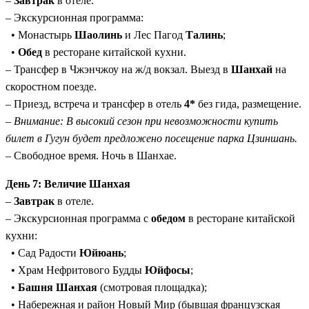
–
Завтрак
в отеле.
– Экскурсионная программа:
• Монастырь
Шаолинь
и Лес Пагод
Талинь
;
•
Обед
в ресторане китайской кухни.
– Трансфер в Чжэнчжоу на ж/д вокзал. Выезд в
Шанхай
на
скоростном поезде.
– Приезд, встреча и трансфер в отель
4*
без гида, размещение.
–
Внимание: В высокий сезон при невозможности купить
билет в Гугун будет предложено посещение парка Цзиншань.
– Свободное время. Ночь в Шанхае.
День 7: Величие Шанхая
–
Завтрак
в отеле.
– Экскурсионная программа с
обедом
в ресторане китайской
кухни:
• Сад Радости
Юйюань
;
• Храм Нефритового Будды
Юйфосы
;
•
Башня Шанхая
(смотровая площадка);
• Набережная и район Новый Мир (бывшая французская