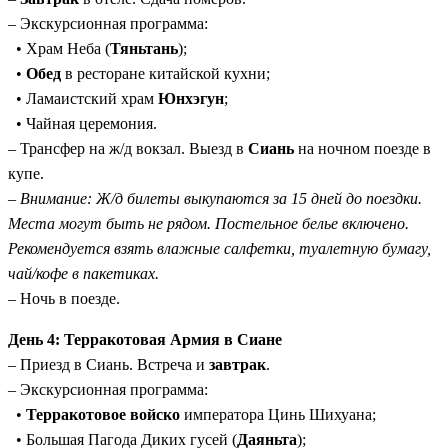
– Экскурсионная программа:
• Храм Неба (
Тяньтань
);
•
Обед
в ресторане китайской кухни;
• Ламаистский храм
Юнхэгун
;
• Чайная церемония.
– Трансфер на ж/д вокзал. Выезд в
Сиань
на ночном поезде в
купе.
–
Внимание: Ж/д билеты выкупаются за 15 дней до поездки.
Места могут быть не рядом. Постельное белье включено.
Рекомендуется взять влажные салфетки, туалетную бумагу,
чай/кофе в пакетиках.
– Ночь в поезде.
День 4: Терракотовая Армия в Сиане
– Приезд в Сиань. Встреча и
завтрак
.
– Экскурсионная программа:
•
Терракотовое войско
императора Цинь Шихуана;
• Большая Пагода Диких гусей (
Даяньта
);