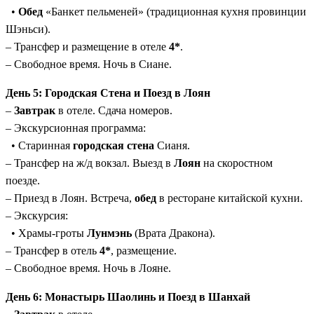
•
Обед
«Банкет пельменей» (традиционная кухня провинции
Шэньси).
– Трансфер и размещение в отеле
4*
.
– Свободное время. Ночь в Сиане.
День 5: Городская Стена и Поезд в Лоян
–
Завтрак
в отеле. Сдача номеров.
– Экскурсионная программа:
• Старинная
городская стена
Сианя.
– Трансфер на ж/д вокзал. Выезд в
Лоян
на скоростном
поезде.
– Приезд в Лоян. Встреча,
обед
в ресторане китайской кухни.
– Экскурсия:
• Храмы-гроты
Лунмэнь
(Врата Дракона).
– Трансфер в отель
4*
, размещение.
– Свободное время. Ночь в Лояне.
День 6: Монастырь Шаолинь и Поезд в Шанхай