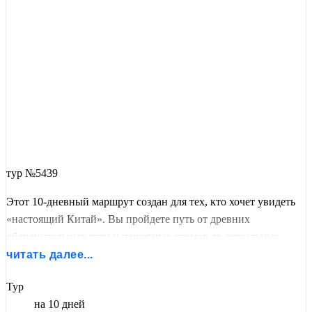
тур №5439
Этот 10-дневный маршрут создан для тех, кто хочет увидеть
«настоящий Китай». Вы пройдете путь от древних
оборонительных стен и пещерных храмов до зеркальных
фасадов самых высоких небоскребов Азии.
читать далее...
Отправьтесь в увлекательное путешествие по самым
Тур
знаковым местам Китая! Этот групповой тур охватывает всё
на 10 дней