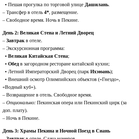
• Пешая прогулка по торговой улице
Дашилань
.
достопримечательности (Великая Стена, Гугун,
– Трансфер в отель
4*
, размещение.
Терракотовая армия и др.) уже оплачены.
– Свободное время. Ночь в Пекине.
Гастрономический опыт:
Питание по программе,
включая знаменитую «Утку по-пекински» и банкет
День 2: Великая Стена и Летний Дворец
пельменей в Сиане.
–
Завтрак
в отеле.
Высокий уровень отелей:
Проживание в проверенных
– Экскурсионная программа:
отелях 4* по всему маршруту (Пекин, Сиань, Лоян,
•
Великая Китайская Стена
;
Шанхай).
•
Обед
в загородном ресторане китайской кухни;
Вода в пути:
2 бутылки воды на человека ежедневно во
• Летний Императорский Дворец (парк
Ихэюань
);
время экскурсий.
• Внешний осмотр Олимпийских объектов («Гнездо»,
«Водный куб»).
Передвижение между городами на скоростных поездах
– Возвращение в отель. Свободное время.
позволит вам ощутить комфорт и технологичность
–
Опционально:
Пекинская опера или Пекинский цирк (за
современного Китая, сохраняя время для длительных
доп. плату).
экскурсий.
– Ночь в Пекине.
День 3: Храмы Пекина и Ночной Поезд в Сиань
–
Завтрак
в отеле. Сдача номеров.