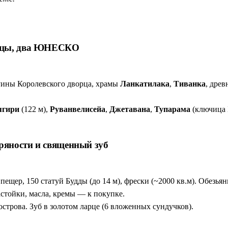
лицы, два ЮНЕСКО
ины Королевского дворца, храмы
Ланкатилака
,
Тиванка
, дре
ягири
(122 м),
Руванвелисейа
,
Джетавана
,
Тупарама
(ключица 
ряности и священный зуб
5 пещер, 150 статуй Будды (до 14 м), фрески (~2000 кв.м). Обезь
стойки, масла, кремы — к покупке.
строва. Зуб в золотом ларце (6 вложенных сундучков).