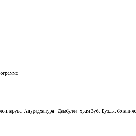
рограмме
оннарува, Анурадхапура , Дамбулла, храм Зуба Будды, ботаниче