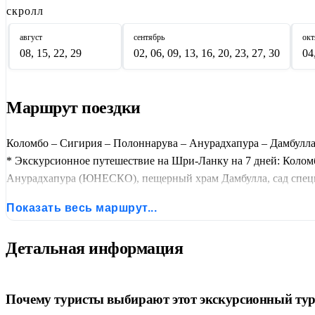
скролл
август
сентябрь
окт
08, 15, 22, 29
02, 06, 09, 13, 16, 20, 23, 27, 30
04
Маршрут поездки
Коломбо – Сигирия – Полоннарува – Анурадхапура – Дамбулла
* Экскурсионное путешествие на Шри-Ланку на 7 дней: Коломб
Анурадхапура (ЮНЕСКО), пещерный храм Дамбулла, сад специй
Эллы (Равана, 9-арочный мост), финальная ночь в Коломбо. Тур
Показать весь маршрут...
Детальная информация
Почему туристы выбирают этот экскурсионный ту