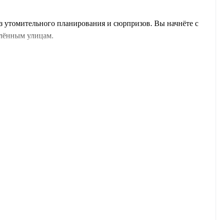
без утомительного планирования и сюрпризов. Вы начнёте с
влённым улицам.
тёнышей и купание гигантов в реке — зрелище, от которого не
и с высоты птичьего полёта забудется нескоро.
во Бо и ступы, где монахи медитируют веками. В
Канди
вы
легендарная
Элла
с 9-арочным мостом и водопадами оставят
менят вашу карту путешествий.