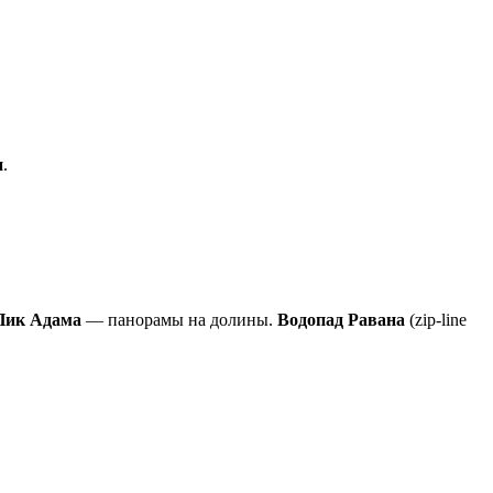
и
.
ик Адама
— панорамы на долины.
Водопад Равана
(zip-line