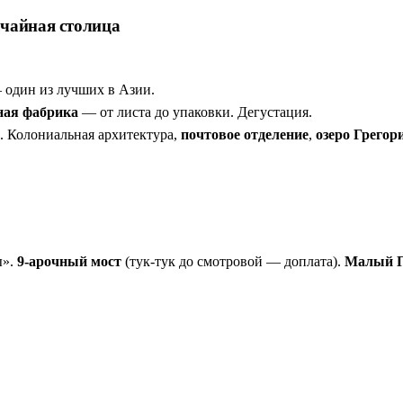
 чайная столица
 один из лучших в Азии.
ная фабрика
— от листа до упаковки. Дегустация.
. Колониальная архитектура,
почтовое отделение
,
озеро Грегор
ы».
9-арочный мост
(тук-тук до смотровой — доплата).
Малый П