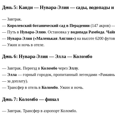
День 5: Канди — Нувара-Элия — сады, водопады и
— Завтрак.
—
Королевский ботанический сад в Перадении
(147 акров) —
— Путь в
Нувара-Элию
. Остановка у
водопада Рамбода
.
Чай
—
Нувара-Элия («Маленькая Англия»)
на высоте 6200 футов
— Ужин и ночь в отеле.
День 6: Нувара-Элия — Элла — Коломбо
— Завтрак. Переезд в
Коломбо
через
Эллу
.
—
Элла
— горный городок, пропитанный легендами «Рамаян
— за доплату).
— Трансфер в отель в
Коломбо
. Ужин и ночь.
День 7: Коломбо — финал
— Завтрак. Трансфер в аэропорт Коломбо.