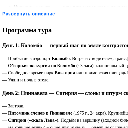
Никаких «галочек» — только то, ради чего стоит ехать
Анурадхапура — живая история
— под священным дерев
Развернуть описание
Храм Зуба Будды в Канди
— не просто экскурсия, а вст
Нувара-Элия — Англия на высоте 6200 футов
— чайные
Программа тура
Элла без толп
— 9-арочный мост и водопад Равана в спок
Старт в от двух человек
. Никаких ожиданий группы.
День 1: Коломбо — первый шаг по земле контрасто
— Прибытие в аэропорт
Коломбо
. Встреча с водителем, трансф
—
Обзорная экскурсия по Коломбо
(~3 часа): колониальный 
— Свободное время: парк
Виктория
или приморская площадь
— Ужин и ночь в отеле.
День 2: Пиннавела — Сигирия — слоны и штурм с
— Завтрак.
—
Питомник слонов в Пиннавеле
(1975 г., 24 акра). Крупней
—
Сигирия («скала Льва»)
. Подъём на вершину (входной биле
—
Не хотите лезть? Ждите группу внизу — билет не оплачива