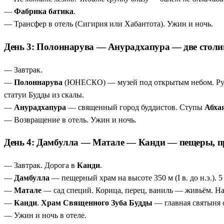
—
Фабрика батика
.
— Трансфер в отель (Сигирия или Хабантота). Ужин и ночь.
День 3: Полоннарува — Анурадхапура — две сто
— Завтрак.
—
Полоннарува
(ЮНЕСКО) — музей под открытым небом. Ру
статуи Будды из скалы.
—
Анурадхапура
— священный город буддистов. Ступы
Абха
— Возвращение в отель. Ужин и ночь.
День 4: Дамбулла — Матале — Канди — пещеры, п
— Завтрак. Дорога в
Канди
.
—
Дамбулла
— пещерный храм на высоте 350 м (I в. до н.э.). 
—
Матале
— сад специй. Корица, перец, ваниль — живьём. На
—
Канди
.
Храм Священного Зуба Будды
— главная святыня о
— Ужин и ночь в отеле.