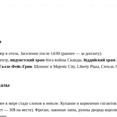
— слоновья купальня в Пиннавеле, штурм скалы Льва, каменн
ом Бо медитируют монахи уже 2250 лет. Вы почувствуете это 
реча с главной реликвией острова. Ритуал, который запомнится н
 плантации, пар из кружки и колониальная архитектура. Диков
ойном ритме, без гонки.
в
ер в отель. Заселение после 14:00 (раннее — за доплату).
центр,
индуистский храм
бога войны Сканды,
буддийский храм
Галле-Фейс-Грин
. Шопинг в Majestic City, Liberty Plaza, Crescat
калы
шее в мире стадо слонов в неволе. Купание и кормление гигантов
т — 30$ на месте). Фрески, львиные лапы, руины дворца короля 
ете.