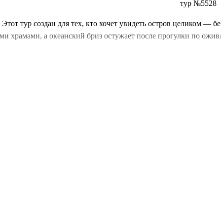
тур №5528
? Этот тур создан для тех, кто хочет увидеть остров целиком — 
ими храмами, а океанский бриз остужает после прогулки по ожи
большое в мире стадо слонов под опекой человека. Кормление де
апы древнего монстра и руины дворца на вершине. Вид на джунгл
ащитой ЮНЕСКО) покажут вам каменных Будд, 2000-летнее дере
рой паломники пересекают океан. А чайные поля
Нувара-Элии
и 
ли остаться ещё на пару дней у океана. Семь дней, которые из