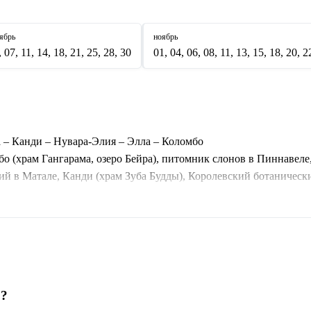
ябрь
ноябрь
, 07, 11, 14, 18, 21, 25, 28, 30
01, 04, 06, 08, 11, 13, 15, 18, 20, 2
 – Канди – Нувара-Элия – Элла – Коломбо
о (храм Гангарама, озеро Бейра), питомник слонов в Пиннавеле
 в Матале, Канди (храм Зуба Будды), Королевский ботанически
 от 2 человек.
р?