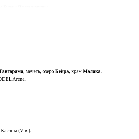
ые Будды Полоннарувы.
сами.
авсегда.
инка для Азии.
 Гангарама
, мечеть, озеро
Бейра
, храм
Малака
.
, ODEL Arena.
.
Касапы (V в.).