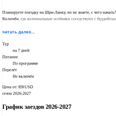
Планируете поездку на Шри-Ланку, но не знаете, с чего начать
Коломбо
, где колониальные особняки соседствуют с буддийск
На второй день отправитесь в
Пиннавелу
. Здесь живёт самое 
читать далее...
оторваться. Дальше —
Сигирия
. Штурм скалы Льва, фрески, л
Тур
Древние столицы
Полоннарува
и
Анурадхапура
(обе — под з
на 7 дней
войдёте в храм, где хранится зуб Будды — святыня, ради кото
Питание
после себя чувство, что вы побывали в двух странах за раз.
По программе
Перелёт
Завершится тур в
Коломбо
— с возможностью улететь вечером и
Не включён
Цена от:
859
USD
сезон 2026-2027
График заездов 2026-2027