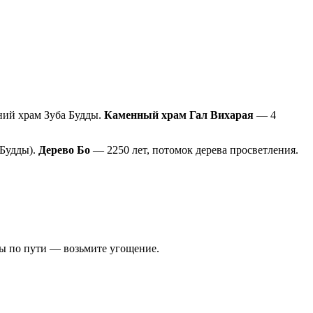
вний храм Зуба Будды.
Каменный храм Гал Вихарая
— 4
Будды).
Дерево Бо
— 2250 лет, потомок дерева просветления.
яны по пути — возьмите угощение.