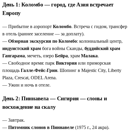
смотреть, как слоны купаются и общаются, можно
День 1: Коломбо — город, где Азия встречает
часами.
Европу
Сигирия — вызов, который стоит принять
— 1200
ступеней, фрески, лапы льва и руины дворца на
— Прибытие в аэропорт
Коломбо
. Встреча с гидом, трансфер
вершине.
в отель (раннее заселение — за доплату).
Анурадхапура и Полоннарува за один день
— две
—
Обзорная экскурсия по Коломбо
: колониальный центр,
столицы, два ЮНЕСКО, 2250-летнее дерево Бо и
индуистский храм
бога войны Сканды,
буддийский храм
каменные Будды.
Гангарама
, мечеть, озеро
Бейра
, храм
Малака
.
Храм Зуба Будды в Канди плюс танцевальное шоу
—
— Свободное время: парк
Виктория
или приморская
главная реликвия острова и яркие традиционные танцы.
площадь
Галле-Фейс-Грин
. Шопинг в Majestic City, Liberty
Сафари в Яле
— шанс увидеть леопарда в дикой
Plaza, Crescat, ODEL Arena.
природе. Слоны, крокодилы и павлины —
— Ужин и ночь в отеле.
гарантированы.
День 2: Пиннавела — Сигирия — слоны и
Гибкий пляжный отдых — 4–8 ночей на выбор
—
оставайтесь на побережье столько, сколько хотите.
восхождение на скалу
— Завтрак.
—
Питомник слонов в Пиннавеле
(1975 г., 24 акра).