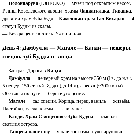
—
Полоннарува
(ЮНЕСКО) — музей под открытым небом.
Руины Королевского дворца, храмы
Ланкатилака
,
Тиванка
,
древний храм Зуба Будды.
Каменный храм Гал Вихарая
— 4
статуи Будды из скалы.
— Возвращение в отель. Ужин и ночь.
День 4: Дамбулла — Матале — Канди — пещеры,
специи, зуб Будды и танцы
— Завтрак. Дорога в
Канди
.
—
Дамбулла
— пещерный храм на высоте 350 м (I в. до н.э.).
5 пещер, 150 статуй Будды (до 14 м), фрески (~2000 кв.м).
Обезьяны по пути — берите угощение.
—
Матале
— сад специй. Корица, перец, ваниль — живьём.
Настойки, масла, кремы — к покупке.
—
Канди
.
Храм Священного Зуба Будды
— главная
святыня острова.
—
Танцевальное шоу
— яркие костюмы, пульсирующие