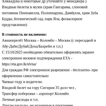
Хиккадува и некоторые др уточняйте у менеджера )
Входные билеты в музеи (храм Гангарама, слоновий
питомник Пиннавелла, Полоннарува, Дамбулла, храм Зуба
Будды, ботанический сад, парк Яла, фольклорное
представление)
В стоимость не включено:
Авиаперелёт Москва – Коломбо – Москва (с пересадкой в
Абу-Даби/Дубай/Доха/Бахрейн и т.п.)
С 15/10/2025 необходимо обязательно оформлять заранее
электронное визовое подтверждения ETA -
https://eta.gov.lk/slvisa/
Для граждан РФ электронное разрешение - бесплатно- при
оформлении самостоятельно
Чаевые гиду и водителю
Входной билет на гору Сигирия 35 долл чел ,
Трансфер побережье – аэропорт Коломбо
Личные расходы и т.п.
Другие расходы, не указанные в программе