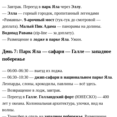
— Завтрак. Переезд в
парк Яла
через
Эллу
.
—
Элла
— горный городок, пропитанный легендами
«Рамаяны».
9-арочный мост
(тук-тук до смотровой —
доплата).
Малый Пик Адама
— панорамы на долины.
Водопад Равана
(zip-line — за доплату).
— Размещение в
лодже в парке Яла
. Ужин.
День 7: Парк Яла — сафари — Галле — западное
побережье
— 06:00–06:30 — выезд из лоджа.
— 06:30–10:30 —
джип-сафари в национальном парке Яла
.
Леопарды, слоны, крокодилы, павлины — всё здесь.
— Возвращение в лодж, завтрак.
— Переезд в
Галле
.
Голландский форт
(ЮНЕСКО) — 400
лет у океана. Колониальная архитектура, улочки, вид на
волны.
— Трансфер в отель на
западном побережье
. Размещение.