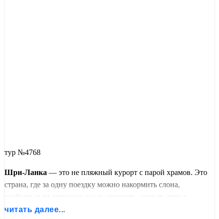
тур №4768
Шри-Ланка
— это не пляжный курорт с парой храмов. Это
страна, где за одну поездку можно накормить слона,
взобраться на древнюю скалу-крепость, застыть перед
каменным Буддой и мчаться на джипе по саванне в поисках
читать далее...