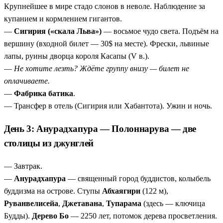
Крупнейшее в мире стадо слонов в неволе. Наблюдение за
купанием и кормлением гигантов.
—
Сигирия («скала Льва»)
— восьмое чудо света. Подъём на
вершину (входной билет — 30$ на месте). Фрески, львиные
лапы, руины дворца короля Касапы (V в.).
—
Не хотите лезть? Ждёте группу внизу — билет не
оплачиваете.
—
Фабрика батика
.
— Трансфер в отель (Сигирия или Хабантота). Ужин и ночь.
День 3: Анурадхапура — Полоннарува — две
столицы из джунглей
— Завтрак.
—
Анурадхапура
— священный город буддистов, колыбель
буддизма на острове. Ступы
Абхаягири
(122 м),
Руванвелисейа
,
Джетавана
,
Тупарама
(здесь — ключица
Будды).
Дерево Бо
— 2250 лет, потомок дерева просветления.