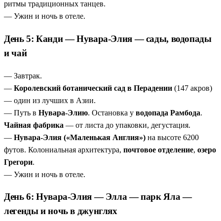
ритмы традиционных танцев.
— Ужин и ночь в отеле.
День 5: Канди — Нувара-Элия — сады, водопады
и чай
— Завтрак.
—
Королевский ботанический сад в Перадении
(147 акров)
— один из лучших в Азии.
— Путь в
Нувара-Элию
. Остановка у
водопада Рамбода
.
Чайная фабрика
— от листа до упаковки, дегустация.
—
Нувара-Элия («Маленькая Англия»)
на высоте 6200
футов. Колониальная архитектура,
почтовое отделение
,
озеро
Грегори
.
— Ужин и ночь в отеле.
День 6: Нувара-Элия — Элла — парк Яла —
легенды и ночь в джунглях