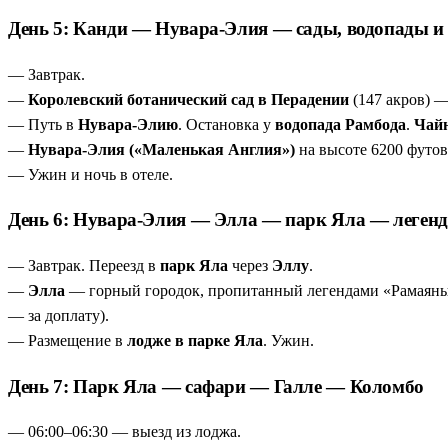
День 5: Канди — Нувара-Элия — сады, водопады и
— Завтрак.
—
Королевский ботанический сад в Перадении
(147 акров) —
— Путь в
Нувара-Элию
. Остановка у
водопада Рамбода
.
Чай
—
Нувара-Элия («Маленькая Англия»)
на высоте 6200 футов
— Ужин и ночь в отеле.
День 6: Нувара-Элия — Элла — парк Яла — легенд
— Завтрак. Переезд в
парк Яла
через
Эллу
.
—
Элла
— горный городок, пропитанный легендами «Рамаян
— за доплату).
— Размещение в
лодже в парке Яла
. Ужин.
День 7: Парк Яла — сафари — Галле — Коломбо
— 06:00–06:30 — выезд из лоджа.