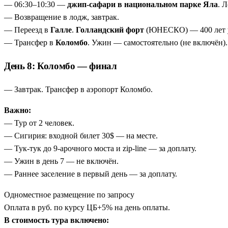
— 06:30–10:30 —
джип-сафари в национальном парке Яла
. 
— Возвращение в лодж, завтрак.
— Переезд в
Галле
.
Голландский форт
(ЮНЕСКО) — 400 лет у 
— Трансфер в
Коломбо
. Ужин — самостоятельно (не включён).
День 8: Коломбо — финал
— Завтрак. Трансфер в аэропорт Коломбо.
Важно:
— Тур от 2 человек.
— Сигирия: входной билет 30$ — на месте.
— Тук-тук до 9-арочного моста и zip-line — за доплату.
— Ужин в день 7 — не включён.
— Раннее заселение в первый день — за доплату.
Одноместное размещение по запросу
Оплата в руб. по курсу ЦБ+5% на день оплаты.
В стоимость тура включено: