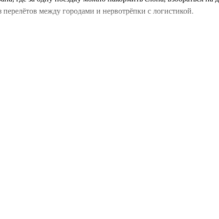
ез перелётов между городами и нервотрёпки с логистикой.
оседствуют с буддийскими храмами, а океанский бриз остужает 
вный вызов —
Сигирия
. 1200 ступеней вверх, и вы на вершине «
О) откроют вам 2250-летнее дерево Бо и каменных Будд, выре
. А чайные поля
Нувара-Элии
и легендарная
Элла
с 9-арочным м
одилы и павлины на расстоянии вытянутой руки. Финал —
Галле