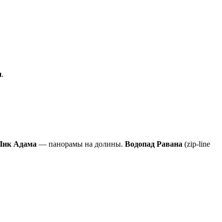
и
.
ик Адама
— панорамы на долины.
Водопад Равана
(zip-line