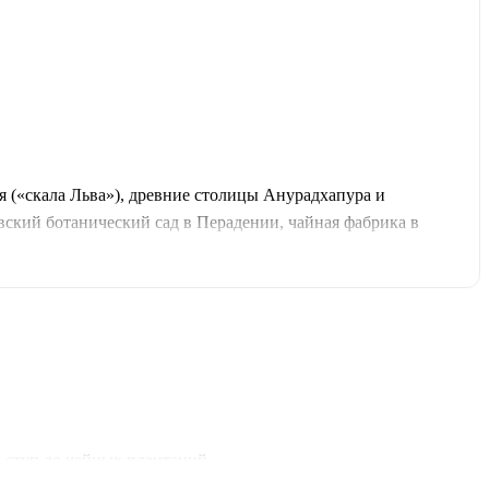
я («скала Льва»), древние столицы Анурадхапура и
ский ботанический сад в Перадении, чайная фабрика в
рт в Галле (ЮНЕСКО), финальная ночь в Коломбо. Тур от 2
х ступ до чайных плантаций.