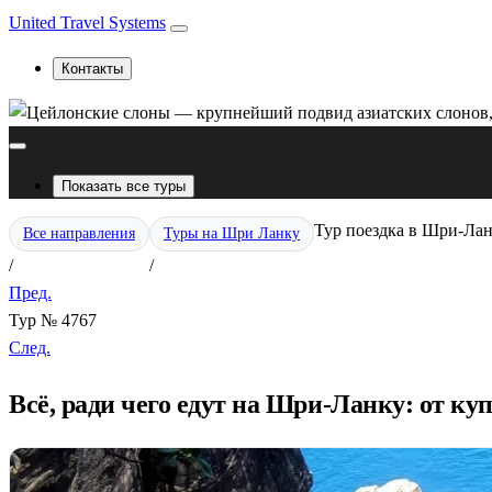
United Travel Systems
Контакты
Показать все туры
Тур поездка в Шри-Ланк
Все направления
Туры на Шри Ланку
/
/
Пред.
Тур № 4767
След.
Всё, ради чего едут на Шри-Ланку: от к