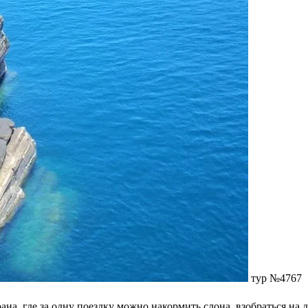
тур №4767
ана, где за одну поездку можно накормить слона, взобраться на