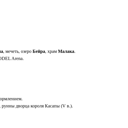
епости в небесах» не забывается.
ма
, мечеть, озеро
Бейра
, храм
Малака
.
, ODEL Arena.
кормлением.
 руины дворца короля Касапы (V в.).