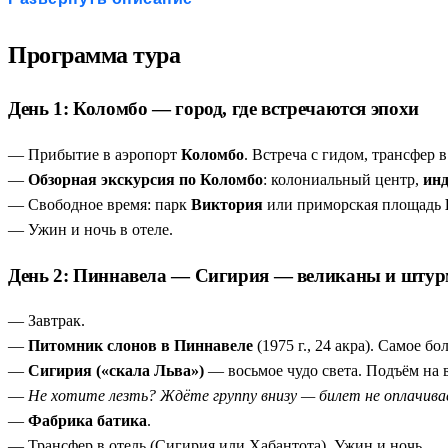
Сигирия — вызов, который стоит принять
— 1200 ступ
Анурадхапура и Полоннарува за один день
— две столи
Программа тура
Храм Зуба Будды в Канди
— главная реликвия острова. 
Сафари в Яле
— шанс увидеть леопарда в дикой природ
День 1: Коломбо — город, где встречаются эпохи
— Прибытие в аэропорт
Коломбо
. Встреча с гидом, трансфер в
—
Обзорная экскурсия по Коломбо
: колониальный центр,
инд
— Свободное время: парк
Виктория
или приморская площадь
— Ужин и ночь в отеле.
День 2: Пиннавела — Сигирия — великаны и штур
— Завтрак.
—
Питомник слонов в Пиннавеле
(1975 г., 24 акра). Самое б
—
Сигирия («скала Льва»)
— восьмое чудо света. Подъём на 
—
Не хотите лезть? Ждёте группу внизу — билет не оплачива
—
Фабрика батика
.
— Трансфер в отель (Сигирия или Хабантота). Ужин и ночь.