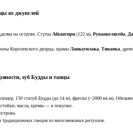
цы из джунглей
дизма на острове. Ступы
Абхаягири
(122 м),
Руванвелисейа
,
Дж
ины Королевского дворца, храмы
Ланкатилака
,
Тиванка
, дре
яности, зуб Будды и танцы
5 пещер, 150 статуй Будды (до 14 м), фрески (~2000 кв.м). Обезь
стойки, масла, кремы — к покупке.
острова.
традиционных танцев из многовековых ритуалов.