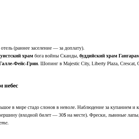
еней, фрески, лапы льва и руины дворца на вершине. Вид из «кр
цы, два ЮНЕСКО, 2250-летнее дерево Бо и каменные Будды.
Плюс вечернее танцевальное шоу в комплекте.
е. Слоны, крокодилы и павлины — гарантированы.
 отель (раннее заселение — за доплату).
уистский храм
бога войны Сканды,
буддийский храм Гангара
Галле-Фейс-Грин
. Шопинг в Majestic City, Liberty Plaza, Crescat
м небес
ольшое в мире стадо слонов в неволе. Наблюдение за купанием и 
вершину (входной билет — 30$ на месте). Фрески, львиные лапы,
ете.