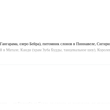
Гангарама, озеро Бейра), питомник слонов в Пиннавеле, Сигири
 Матале, Канди (храм Зуба Будды, танцевальное шоу), Королев
и в национальном парке Яла (леопарды, слоны), голландский фо
ости
— от Коломбо до Галле, от слонов до леопардов, от древни
ь, как слоны купаются и общаются, можно часами.