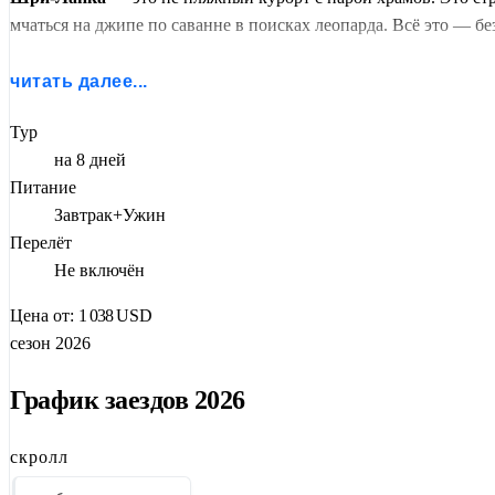
мчаться на джипе по саванне в поисках леопарда. Всё это — б
Вы начнёте с
Коломбо
— города, где колониальные особняки с
читать далее...
Гиганты плещутся в реке, а слонят можно кормить с рук. Гла
безумца. Вид на джунгли до горизонта — награда.
Тур
на 8 дней
Древние столицы
Анурадхапура
и
Полоннарува
(обе — ЮНЕСК
Питание
Будды — святыня, ради которой едут паломники со всего мира
Завтрак+Ужин
странах за раз.
Перелёт
Не включён
Кульминация —
сафари в парке Яла
. Леопарды, слоны, крок
ваше представление об Азии.
Цена от:
1 038
USD
сезон 2026
График заездов 2026
скролл