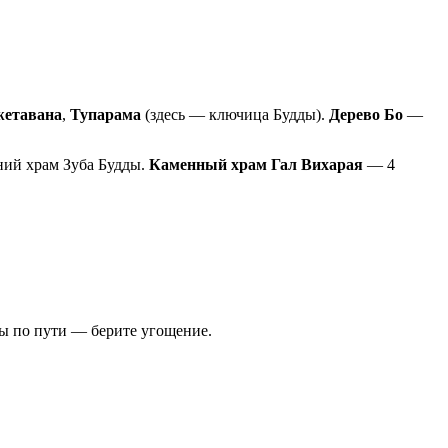
етавана
,
Тупарама
(здесь — ключица Будды).
Дерево Бо
—
вний храм Зуба Будды.
Каменный храм Гал Вихарая
— 4
яны по пути — берите угощение.