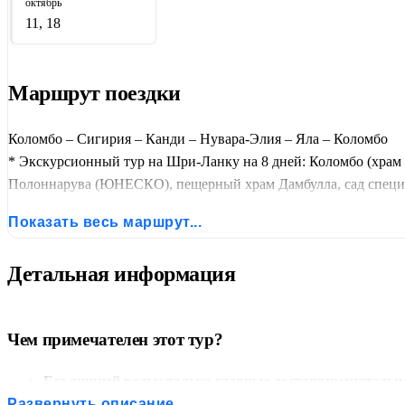
октябрь
11, 18
Маршрут поездки
Коломбо – Сигирия – Канди – Нувара-Элия – Яла – Коломбо
* Экскурсионный тур на Шри-Ланку на 8 дней: Коломбо (храм 
Полоннарува (ЮНЕСКО), пещерный храм Дамбулла, сад специй в
Нувара-Элии, водопады Эллы (Равана, 9-арочный мост), сафар
Показать весь маршрут...
человек.
Детальная информация
Чем примечателен этот тур?
Без лишней воды: только главные достопримечательн
Пиннавела — не зоопарк, а живой питомник
— смотрет
Развернуть описание