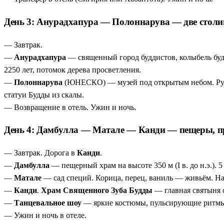
День 3: Анурадхапура — Полоннарува — две столи
— Завтрак.
—
Анурадхапура
— священный город буддистов, колыбель буд
2250 лет, потомок дерева просветления.
—
Полоннарува
(ЮНЕСКО) — музей под открытым небом. Ру
статуи Будды из скалы.
— Возвращение в отель. Ужин и ночь.
День 4: Дамбулла — Матале — Канди — пещеры, пр
— Завтрак. Дорога в
Канди
.
—
Дамбулла
— пещерный храм на высоте 350 м (I в. до н.э.). 
—
Матале
— сад специй. Корица, перец, ваниль — живьём. На
—
Канди
.
Храм Священного Зуба Будды
— главная святыня 
—
Танцевальное шоу
— яркие костюмы, пульсирующие ритмы 
— Ужин и ночь в отеле.