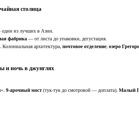
 чайная столица
 один из лучших в Азии.
ная фабрика
— от листа до упаковки, дегустация.
. Колониальная архитектура,
почтовое отделение
,
озеро Грегор
ы и ночь в джунглях
ы».
9-арочный мост
(тук-тук до смотровой — доплата).
Малый П