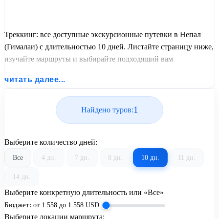
Треккинг: все доступные экскурсионные путевки в Непал
(Гималаи) с длительностью 10 дней. Листайте страницу ниже,
изучайте маршруты и выбирайте подходящий вам
экскурсионный или пляжный тур из базы предложений от
читать далее...
United Travel Systems.
1
Найдено туров:
Выберите количество дней:
Все
4 дн.
7 дн.
8 дн.
10 дн.
11 дн.
14 дн.
Выберите конкретную длительность или «Все»
Бюджет:
от
1 558
до
1 558
USD
Выберите локации маршрута: