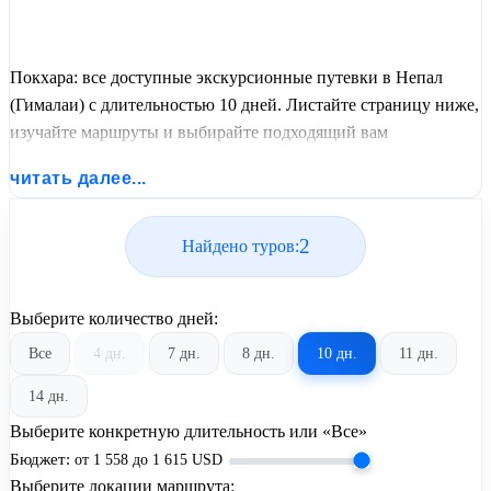
Покхара: все доступные экскурсионные путевки в Непал
(Гималаи) с длительностью 10 дней. Листайте страницу ниже,
изучайте маршруты и выбирайте подходящий вам
экскурсионный или пляжный тур из базы предложений от
читать далее...
United Travel Systems.
2
Найдено туров:
Выберите количество дней:
Все
4 дн.
7 дн.
8 дн.
10 дн.
11 дн.
14 дн.
Выберите конкретную длительность или «Все»
Бюджет:
от
1 558
до
1 615
USD
Выберите локации маршрута: