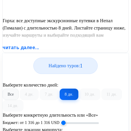
Горха: все доступные экскурсионные путевки в Непал
(Гималаи) с длительностью 8 дней. Листайте страницу ниже,
изучайте маршруты и выбирайте подходящий вам
экскурсионный или пляжный тур из базы предложений от
читать далее...
United Travel Systems.
1
Найдено туров:
Выберите количество дней:
Все
4 дн.
7 дн.
8 дн.
10 дн.
11 дн.
14 дн.
Выберите конкретную длительность или «Все»
Бюджет:
от
1 316
до
1 316
USD
Выберите локации маршрута: