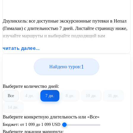
Дхуликхель: все доступные экскурсионные путевки в Непал
(Гималаи) с длительностью 7 дней. Листайте страницу ниже,
изучайте маршруты и выбирайте подходящий вам
экскурсионный или пляжный тур из базы предложений от
читать далее...
United Travel Systems.
1
Найдено туров:
Выберите количество дней:
Все
4 дн.
7 дн.
8 дн.
10 дн.
11 дн.
14 дн.
Выберите конкретную длительность или «Все»
Бюджет:
от
1 099
до
1 099
USD
Выберите локации маршрута: