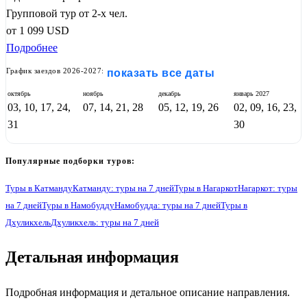
Групповой тур от 2-х чел.
от
1 099
USD
Подробнее
График заездов 2026-2027:
показать все даты
октябрь
ноябрь
декабрь
январь
2027
03, 10, 17, 24,
07, 14, 21, 28
05, 12, 19, 26
02, 09, 16, 23,
31
30
Популярные подборки туров:
Туры в Катманду
Катманду: туры на 7 дней
Туры в Нагаркот
Нагаркот: туры
на 7 дней
Туры в Намобудду
Намобудда: туры на 7 дней
Туры в
Дхуликхель
Дхуликхель: туры на 7 дней
Детальная информация
1
Подробная информация и детальное описание направления.