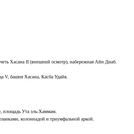
о — имперские города, горы Атлас, пустыня Сахара и океанско
Royal Air Maroc), трансферы, проживание с полупансионом, усл
ьно в шатрах), прогулка на верблюдах, каменные арки Легзиры
усе с кондиционером, оптимальный темп путешествия.
а всем маршруте без языковых барьеров.
ечеть Хасана II (внешний осмотр), набережная Айн Диаб.
а V, башня Хасана, Касба Удайя.
е, площадь Ута эль-Хаммам.
озаиками, колоннадой и триумфальной аркой.