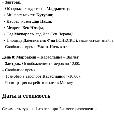
–
Завтрак
.
– Обзорная экскурсия по
Марракешу
:
• Минарет мечети
Кутубия
;
• Дворец-музей
Дар Паша
;
• Медресе
Бен Юсефа
;
• Сад
Мажорель
(сад Ива Сен Лорана);
• Площадь
Джемма эль-Фна
(ЮНЕСКО): заклинатели змей, ак
– Свободное время.
Ужин
. Ночь в отеле.
День 8: Марракеш – Касабланка – Вылет
–
Завтрак
. Освобождение номеров до 12:00.
– Свободное время.
– Трансфер в аэропорт
Касабланки
(~16:00).
– Регистрация на рейс и вылет в Москву.
Даты и стоимость
Стоимость тура на 1-го чел. при 2-х мест. размещении