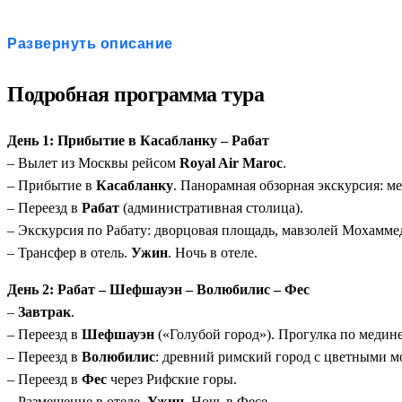
Максимальное покрытие:
Все ключевые локации Марокк
Развернуть описание
Все включено:
Авиаперелёт Москва–Касабланка–Москва (
Уникальные впечатления:
Ночевка в пустыне (опционал
Подробная программа тура
Комфортная логистика:
Переезды на современном автоб
Русскоязычный гид:
Профессиональное сопровождение н
День 1: Прибытие в Касабланку – Рабат
– Вылет из Москвы рейсом
Royal Air Maroc
.
– Прибытие в
Касабланку
. Панорамная обзорная экскурсия: м
– Переезд в
Рабат
(административная столица).
– Экскурсия по Рабату: дворцовая площадь, мавзолей Мохаммед
– Трансфер в отель.
Ужин
. Ночь в отеле.
День 2: Рабат – Шефшауэн – Волюбилис – Фес
–
Завтрак
.
– Переезд в
Шефшауэн
(«Голубой город»). Прогулка по медин
– Переезд в
Волюбилис
: древний римский город с цветными м
– Переезд в
Фес
через Рифские горы.
– Размещение в отеле.
Ужин
. Ночь в Фесе.