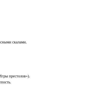
есными скалами.
Игры престолов»).
пость.