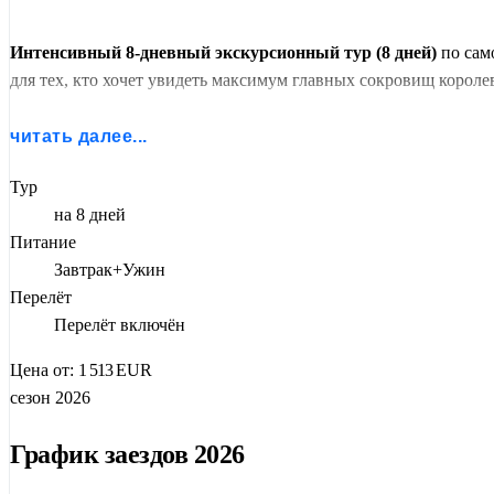
Интенсивный 8-дневный экскурсионный тур (8 дней)
по сам
для тех, кто хочет увидеть максимум главных сокровищ короле
Динамичный и невероятно контрастный маршрут начнется в 
читать далее...
— погружение в античность в Волюбилисе, километры средне
Сахары.
Тур
на 8 дней
Питание
Завтрак+Ужин
Перелёт
Перелёт включён
Цена от:
1 513
EUR
сезон 2026
График заездов 2026