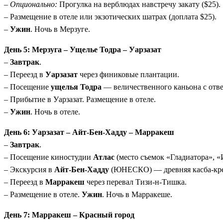
–
Опционально:
Прогулка на верблюдах навстречу закату ($25).
– Размещение в отеле или экзотических шатрах (доплата $25).
–
Ужин
. Ночь в Мерзуге.
День 5: Мерзуга – Ущелье Тодра – Уарзазат
–
Завтрак
.
– Переезд в
Уарзазат
через финиковые плантации.
– Посещение
ущелья Тодра
— величественного каньона с отв
– Прибытие в Уарзазат. Размещение в отеле.
–
Ужин
. Ночь в отеле.
День 6: Уарзазат – Айт-Бен-Хадду – Марракеш
–
Завтрак
.
– Посещение киностудии
Атлас
(место съемок «Гладиатора», «
– Экскурсия в
Айт-Бен-Хадду
(ЮНЕСКО) — древняя касба-кре
– Переезд в
Марракеш
через перевал Тизи-н-Тишка.
– Размещение в отеле.
Ужин
. Ночь в Марракеше.
День 7: Марракеш – Красный город