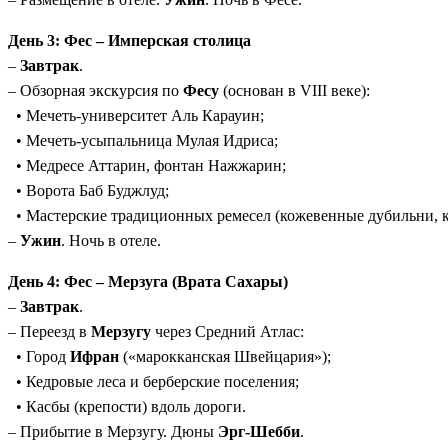
День 3: Фес – Имперская столица
–
Завтрак
.
– Обзорная экскурсия по
Фесу
(основан в VIII веке):
• Мечеть-университет Аль Карауин;
• Мечеть-усыпальница Мулая Идриса;
• Медресе Аттарин, фонтан Нажжарин;
• Ворота Баб Буджлуд;
• Мастерские традиционных ремесел (кожевенные дубильни, к
–
Ужин
. Ночь в отеле.
День 4: Фес – Мерзуга (Врата Сахары)
–
Завтрак
.
– Переезд в
Мерзугу
через Средний Атлас:
• Город
Ифран
(«марокканская Швейцария»);
• Кедровые леса и берберские поселения;
• Касбы (крепости) вдоль дороги.
– Прибытие в Мерзугу. Дюны
Эрг-Шебби
.