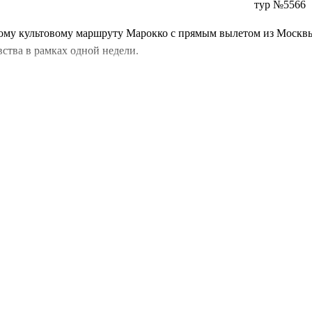
тур №5566
ому культовому маршруту Марокко с прямым вылетом из Москв
вства в рамках одной недели.
футуристичной
Касабланке
и королевском
Рабате
, после чего в
вековых лабиринтов древнего
Феса
и незабываемая
ночь в пуст