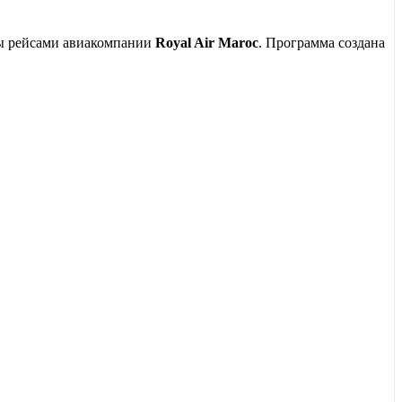
ы рейсами авиакомпании
Royal Air Maroc
. Программа создана
ы отправитесь в легендарный Синий город
Шефшауэн
. Впереди
ыне Мерзуга
в аутентичном кемпинге среди золотых дюн