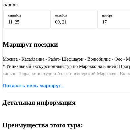
скролл
сентябрь
октябрь
ноябрь
11, 25
09, 21
17
Маршрут поездки
Москва - Касабланка - Рабат- Шефшауэн - Волюбилис - Фес - М
* Уникальный экскурсионный тур по Марокко на 8 дней! Прог
каньон Тодра, киностудию Атлас и имперский Марракеш. Включ
для тех, кто хочет увидеть всё разнообразие Марокко за одну по
Показать весь маршрут...
Детальная информация
Преимущества этого тура: