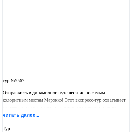
тур №5567
Отправьтесь в динамичное путешествие по самым
колоритным местам Марокко! Этот экспресс-тур охватывает
ключевые точки страны: от административной столицы
Рабата
до сказочного «Голубого города»
Шефшауэна
,
читать далее...
духовного центра
Феса
, величественной пустыни
Сахара
в
Тур
Мерзуге
и шумного
Марракеша
.