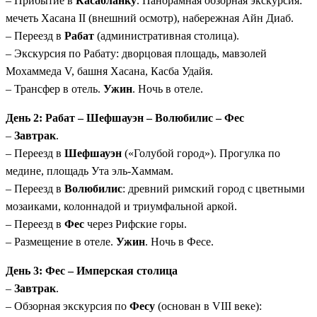
– Прибытие в
Касабланку
. Панорамная обзорная экскурсия:
Уникальные активности:
Ночевка в пустыне
мечеть Хасана II (внешний осмотр), набережная Айн Диаб.
(опционально в шатрах), прогулка на верблюдах,
– Переезд в
Рабат
(административная столица).
посещение киностудии Атлас.
– Экскурсия по Рабату: дворцовая площадь, мавзолей
Комфортная логистика:
Переезды на современном
Мохаммеда V, башня Хасана, Касба Удайя.
автобусе с кондиционером, оптимальный темп
– Трансфер в отель.
Ужин
. Ночь в отеле.
путешествия.
Русскоязычный гид:
Профессиональное
День 2: Рабат – Шефшауэн – Волюбилис – Фес
сопровождение на всем маршруте без языковых
–
Завтрак
.
барьеров.
– Переезд в
Шефшауэн
(«Голубой город»). Прогулка по
медине, площадь Ута эль-Хаммам.
– Переезд в
Волюбилис
: древний римский город с цветными
мозаиками, колоннадой и триумфальной аркой.
– Переезд в
Фес
через Рифские горы.
– Размещение в отеле.
Ужин
. Ночь в Фесе.
День 3: Фес – Имперская столица
–
Завтрак
.
– Обзорная экскурсия по
Фесу
(основан в VIII веке):