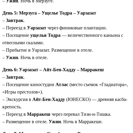
–
Ужин
. Ночь в Мерзуге.
День 5: Мерзуга – Ущелье Тодра – Уарзазат
–
Завтрак
.
– Переезд в
Уарзазат
через финиковые плантации.
– Посещение
ущелья Тодра
— величественного каньона с
отвесными скалами.
– Прибытие в Уарзазат. Размещение в отеле.
–
Ужин
. Ночь в отеле.
День 6: Уарзазат – Айт-Бен-Хадду – Марракеш
–
Завтрак
.
– Посещение киностудии
Атлас
(место съемок «Гладиатора»,
«Игры престолов»).
– Экскурсия в
Айт-Бен-Хадду
(ЮНЕСКО) — древняя касба-
крепость.
– Переезд в
Марракеш
через перевал Тизи-н-Тишка.
– Размещение в отеле.
Ужин
. Ночь в Марракеше.