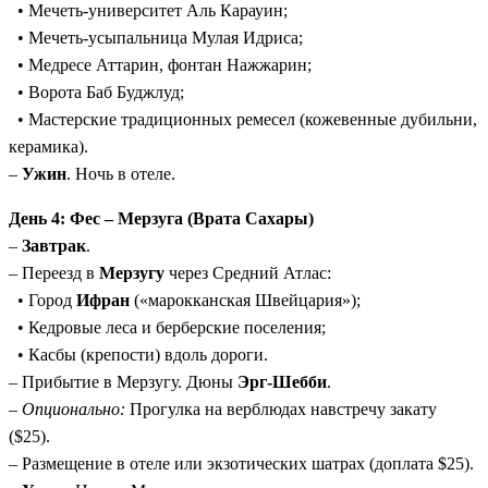
• Мечеть-университет Аль Карауин;
• Мечеть-усыпальница Мулая Идриса;
• Медресе Аттарин, фонтан Нажжарин;
• Ворота Баб Буджлуд;
• Мастерские традиционных ремесел (кожевенные дубильни,
керамика).
–
Ужин
. Ночь в отеле.
День 4: Фес – Мерзуга (Врата Сахары)
–
Завтрак
.
– Переезд в
Мерзугу
через Средний Атлас:
• Город
Ифран
(«марокканская Швейцария»);
• Кедровые леса и берберские поселения;
• Касбы (крепости) вдоль дороги.
– Прибытие в Мерзугу. Дюны
Эрг-Шебби
.
–
Опционально:
Прогулка на верблюдах навстречу закату
($25).
– Размещение в отеле или экзотических шатрах (доплата $25).