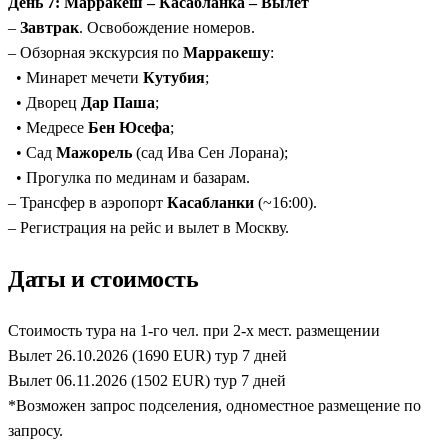
День 7: Марракеш – Касабланка – Вылет
–
Завтрак
. Освобождение номеров.
– Обзорная экскурсия по
Марракешу
:
• Минарет мечети
Кутубия
;
• Дворец
Дар Паша
;
• Медресе
Бен Юсефа
;
• Сад
Мажорель
(сад Ива Сен Лорана);
• Прогулка по мединам и базарам.
– Трансфер в аэропорт
Касабланки
(~16:00).
– Регистрация на рейс и вылет в Москву.
Даты и стоимость
Стоимость тура на 1-го чел. при 2-х мест. размещении
Вылет 26.10.2026 (1690 EUR) тур 7 дней
Вылет 06.11.2026 (1502 EUR) тур 7 дней
*Возможен запрос подселения, одноместное размещение по
запросу.