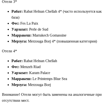
Отели 3*
Рабат:
Rabat Helnan Chellah 4* (часто используется как
база)
Фес:
Fes La Paix
Уарзазат:
Perle de Sud
Марракеш:
Marrakech Gomassine
Мерзуга:
Merzouga Borj 4* (повышенная категория)
Отели 4*
Рабат:
Rabat Helnan Chellah
Фес:
Menzeh Riad
Уарзазат:
Karam Palace
Марракеш:
Le Printemps Blue Sea
Мерзуга:
Merzouga Borj
Внимание! Отели могут быть заменены на аналогичные при
отсутствии мест.