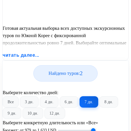
Готовая актуальная выборка всех доступных экскурсионных
туров по Южной Корее с фиксированной
продолжительностью ровно 7 дней. Выбирайте оптимальные
графики заездов, сравнивайте стоимость путевок и
читать далее...
бронируйте экскурсионный отдых по лучшим ценам.
2
Найдено туров:
Выберите количество дней:
Все
3 дн.
4 дн.
6 дн.
7 дн.
8 дн.
9 дн.
10 дн.
12 дн.
Выберите конкретную длительность или «Все»
Бюджет:
от
979
до
1 633
USD