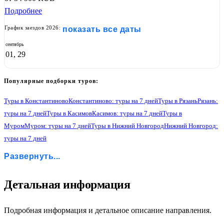
Подробнее
График заездов 2026:
показать все даты
сентябрь
01, 29
Популярные подборки туров:
Туры в Константиново
Константиново: туры на 7 дней
Туры в Рязань
Рязань:
туры на 7 дней
Туры в Касимов
Касимов: туры на 7 дней
Туры в
Муром
Муром: туры на 7 дней
Туры в Нижний Новгород
Нижний Новгород:
туры на 7 дней
Туры в Чебоксары
Чебоксары: туры на 7 дней
Туры в Раифу
Развернуть...
Раифа: туры на 7 дней
Туры в Йошкар-Олу
Йошкар-Ола: туры на 7 дней
Туры в Казань
Казань: туры на 7 дней
1
Детальная информация
Подробная информация и детальное описание направления.