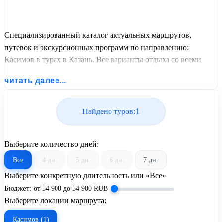
Специализированный каталог актуальных маршрутов,
путевок и экскурсионных программ по направлению:
Касимов в турах в Казань. Все варианты отдыха со всеми
ценами, питанием, перелетом или автобусным проездом и
читать далее...
актуальным графиком заездов от United Travel Systems.
1
Найдено туров:
Выберите количество дней:
Все
4 дн.
5 дн.
6 дн.
7 дн.
Выберите конкретную длительность или «Все»
Бюджет:
от
54 900
до
54 900
RUB
Выберите локации маршрута:
Касимов (1)