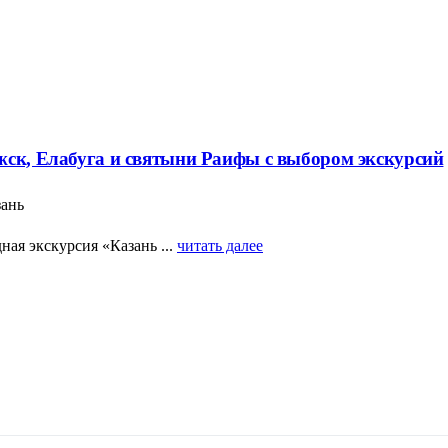
жск, Елабуга и святыни Раифы с выбором экскурсий
зань
ая экскурсия «Казань ...
читать далее