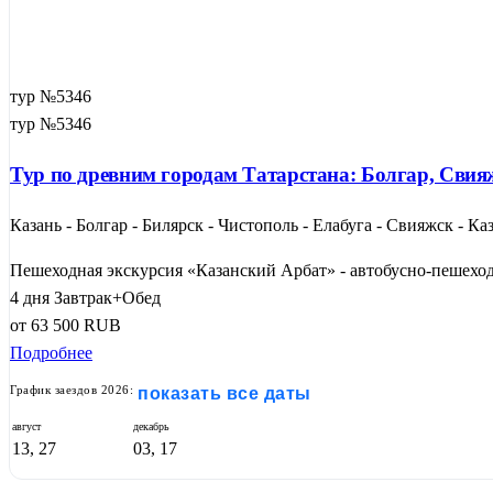
тур №5346
тур №5346
Тур по древним городам Татарстана: Болгар, Свия
Казань - Болгар - Билярск - Чистополь - Елабуга - Свияжск - Ка
Пешеходная экскурсия «Казанский Арбат» - автобусно-пешеходн
4 дня
Завтрак+Обед
от
63 500
RUB
Подробнее
График заездов 2026:
показать все даты
август
декабрь
13, 27
03, 17