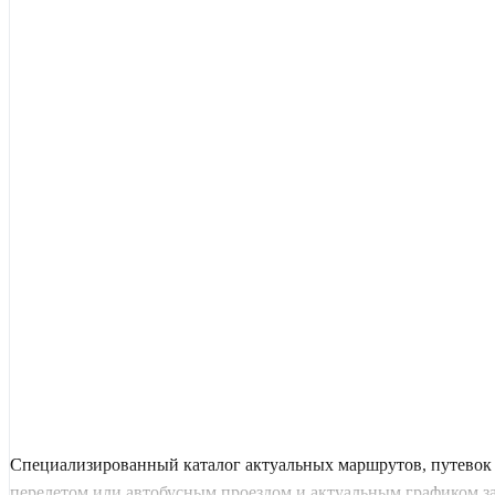
Специализированный каталог актуальных маршрутов, путевок и
перелетом или автобусным проездом и актуальным графиком заез