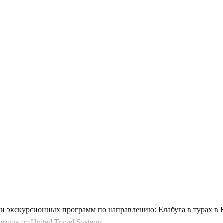
 экскурсионных программ по направлению: Елабуга в турах в К
дов от United Travel Systems.