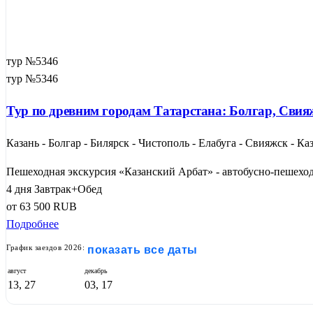
тур №5346
тур №5346
Тур по древним городам Татарстана: Болгар, Свия
Казань - Болгар - Билярск - Чистополь - Елабуга - Свияжск - Ка
Пешеходная экскурсия «Казанский Арбат» - автобусно-пешеходн
4 дня
Завтрак+Обед
от
63 500
RUB
Подробнее
График заездов 2026:
показать все даты
август
декабрь
13, 27
03, 17