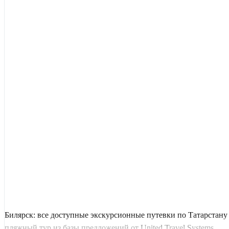
Билярск: все доступные экскурсионные путевки по Татарстану
пляжный тур из базы предложений от United Travel Systems.