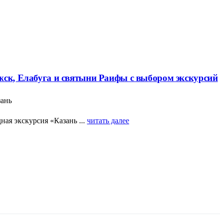
жск, Елабуга и святыни Раифы с выбором экскурсий
зань
ая экскурсия «Казань ...
читать далее