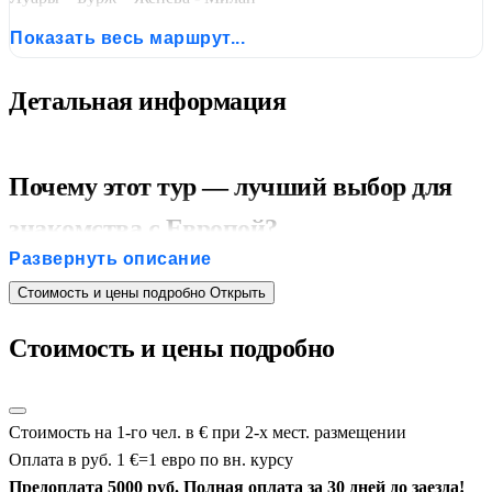
Показать весь маршрут...
Детальная информация
Почему этот тур — лучший выбор для
знакомства с Европой?
Развернуть описание
Три страны в одном туре:
максимум культурного
Cтоимость и цены подробно
Открыть
разнообразия — от Ренессанса до Лазурного берега;
Все главные шедевры:
Венеция, Париж, замки Луары,
Cтоимость и цены подробно
Монте-Карло, Женева;
Экскурсии с лицензированными гидами:
в Милане,
Флоренции и Париже — только профессионалы;
Стоимость на 1-го чел. в € при 2-х мест. размещении
Гибкость программы:
свободные дни +
Оплата в руб. 1 €=1 евро по вн. курсу
факультативные экскурсии под ваш вкус;
Предоплата 5000 руб. Полная оплата за 30 дней до заезда!