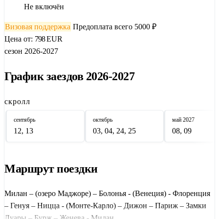
Не включён
Предоплата 5000 руб. Полная оплата за 30 дней до заезда!
Визовая поддержка
Предоплата всего 5000 ₽
Предоставляем ваучер и приглашение для оформления визы!
Цена от:
798
EUR
сезон 2026-2027
График заездов 2026-2027
скролл
сентябрь
октябрь
май
2027
12, 13
03, 04, 24, 25
08, 09
Маршрут поездки
Милан – (озеро Маджоре) – Болонья - (Венеция) - Флоренция
– Генуя – Ницца - (Монте-Карло) – Дижон – Париж – Замки
Луары – Бурж – Женева - Милан