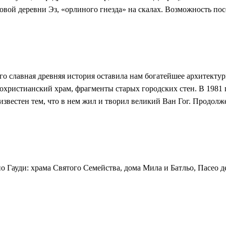
вой деревни Эз, «орлиного гнезда» на скалах. Возможность по
 славная древняя история оставила нам богатейшее архитектурн
леохристианский храм, фрагменты старых городских стен. В 198
звестен тем, что в нем жил и творил великий Ван Гог. Продолж
о Гауди: храма Святого Семейства, дома Мила и Батльо, Пасео 