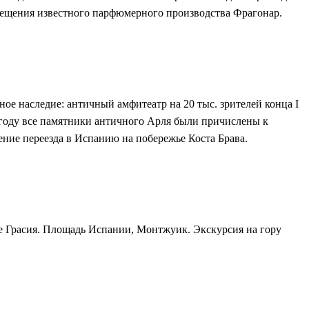
сещения известного парфюмерного производства Фрагонар.
ое наследие: античный амфитеатр на 20 тыс. зрителей конца I
1 году все памятники античного Арля были причислены к
ение переезда в Испанию на побережье Коста Брава.
де Грасия. Площадь Испании, Монтжуик. Экскурсия на гору