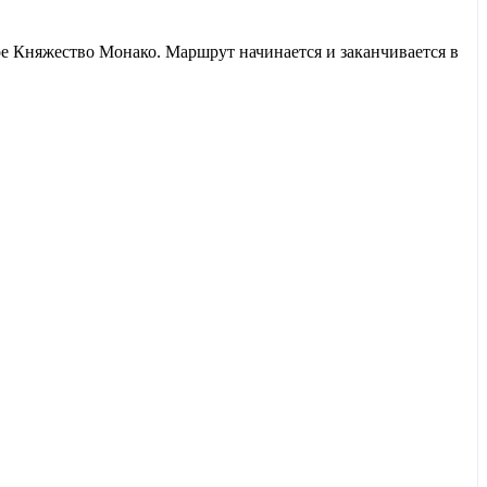
Княжество Монако. Маршрут начинается и заканчивается в
и старинные улочки
Арля
, вдохновлявшие Ван Гога. Затем вы
 дорожке в
Каннах
, заглянете в старинный
Антиб
и увидите