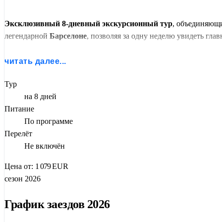
Эксклюзивный 8-дневный экскурсионный тур
, объединяющ
легендарной
Барселоне
, позволяя за одну неделю увидеть гл
Вас ожидает потрясающая смена декораций: сюрреалистичный
читать далее...
погрузитесь в атмосферу роскоши на Лазурном Берегу: прогул
шик казино в
Монако и Монте-Карло
. Финальным аккордом 
Тур
на 8 дней
Питание
По программе
Перелёт
Не включён
Цена от:
1 079
EUR
сезон 2026
График заездов 2026