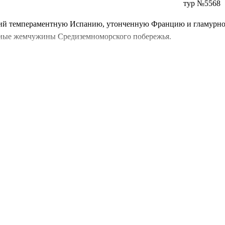
тур №5568
ий темпераментную Испанию, утонченную Францию и гламурное 
авные жемчужины Средиземноморского побережья.
 мир Сальвадора Дали в
Фигейрасе
, величие папского
Авиньона
яетесь по Английской набережной в
Ницце
, пройдете по красной
станет посещение священной горы
Монтсеррат
.