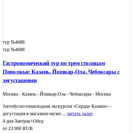
тур №4688
тур №4688
Гастрономический тур по трем столицам
Поволжья: Казань, Йошкар-Ола, Чебоксары с
дегустациями
Москва - Казань - Йошкар-Ола - Чебоксары - Москва
Автобусно-пешеходная экскурсия «Сердце Казани» -
дегустация в магазине-музее ...
читать далее
4 дня
Завтрак+Обед
от
23 900
RUB