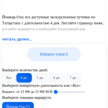
Йошкар-Ола: все доступные экскурсионные путевки по
Татарстану с длительностью 4 дня. Листайте страницу ниже,
изучайте маршруты и выбирайте подходящий вам
экскурсионный или пляжный тур из базы предложений от
читать далее...
United Travel Systems.
1
Найдено туров:
Выберите количество дней:
Все
4 дн.
5 дн.
6 дн.
7 дн.
Выберите конкретную длительность или «Все»
Бюджет:
от
23 900
до
23 900
RUB
Выберите локации маршрута:
Йошкар-Ола (7)