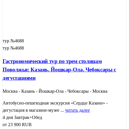
тур №4688
тур №4688
Гастрономический тур по трем столицам
Поволжья: Казань, Йошкар-Ола, Чебоксары с
дегустациями
Москва - Казань - Йошкар-Ола - Чебоксары - Москва
Автобусно-пешеходная экскурсия «Сердце Казани» -
дегустация в магазине-музее ...
читать далее
4 дня
Завтрак+Обед
от
23 900
RUB