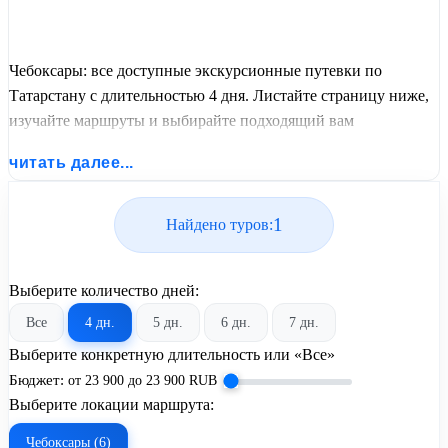
Чебоксары: все доступные экскурсионные путевки по
Татарстану с длительностью 4 дня. Листайте страницу ниже,
изучайте маршруты и выбирайте подходящий вам
экскурсионный или пляжный тур из базы предложений от
читать далее...
United Travel Systems.
1
Найдено туров:
Выберите количество дней:
Все
4 дн.
5 дн.
6 дн.
7 дн.
Выберите конкретную длительность или «Все»
Бюджет:
от
23 900
до
23 900
RUB
Выберите локации маршрута:
Чебоксары (6)