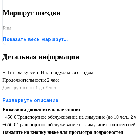
Маршрут поездки
Рим
Показать весь маршрут...
Детальная информация
+
Тип экскурсии: Индивидуальная с гидом
Продолжительность: 2 часа
Для группы: от 1 до 7 чел.
Цена: 300 € (за группу 1-7 чел.)
Развернуть описание
Вх. билеты не вкл.
Возможны дополнительные опции:
1 € = 1 евро. Оплата в руб. по вн. курсу
+450 € Транспортное обслуживание на лимузине (до 10 чел., 2 ч
+650 € Транспортное обслуживание на лимузине с фотосессией (д
Нажмите на кнопку ниже для просмотра подробностей: