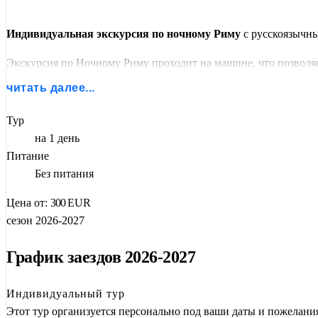
Индивидуальная экскурсия по ночному Риму
с русскоязычны
Экскурсия по Ночному Риму проходит на машине, что позволя
и панорамных местах. Вечернее освящение придает городу осо
читать далее...
Тур
на 1 день
Питание
Без питания
Цена от:
300
EUR
сезон 2026-2027
График заездов 2026-2027
Индивидуальный тур
Этот тур организуется персонально под ваши даты и пожелани