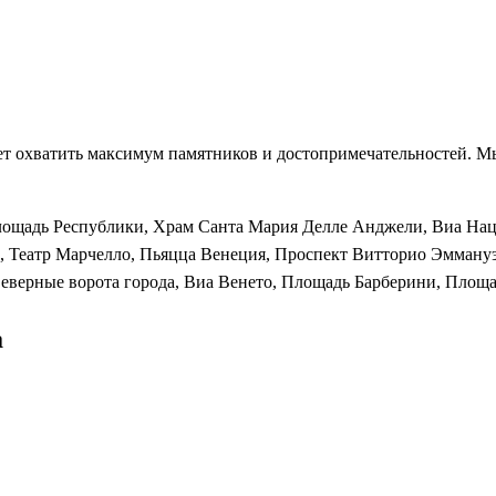
т охватить максимум памятников и достопримечательностей. Мы
Площадь Республики, Храм Санта Мария Делле Анджели, Виа Нац
 , Театр Марчелло, Пьяцца Венеция, Проспект Витторио Эмману
Северные ворота города, Виа Венето, Площадь Барберини, Площ
а