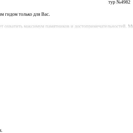
тур №4982
м гидом только для Вас.
ет охватить максимум памятников и достопримечательностей. М
бый шарм, а фонтаны так просто чудо при вечернем освящении.
я.