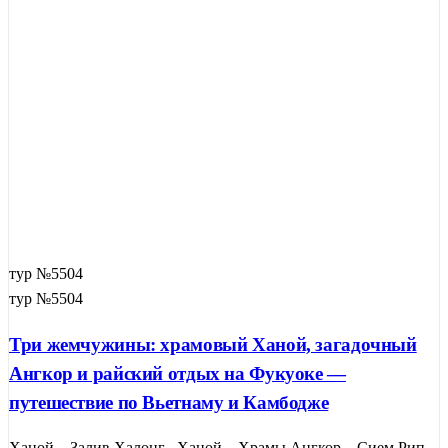
тур №5504
тур №5504
Три жемчужины: храмовый Ханой, загадочный
Ангкор и райский отдых на Фукуоке —
путешествие по Вьетнаму и Камбодже
Ханой – Залив Халонг –Ханой – Храмы Ангкор – Сием Рип –