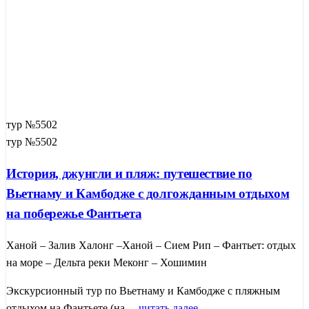
тур №5502
тур №5502
История, джунгли и пляж: путешествие по
Вьетнаму и Камбодже с долгожданным отдыхом
на побережье Фантьета
Ханой – Залив Халонг –Ханой – Сием Рип – Фантьет: отдых
на море – Дельта реки Меконг – Хошимин
Экскурсионный тур по Вьетнаму и Камбодже с пляжным
отдыхом на Фантьете (на ...
читать далее