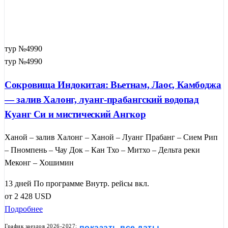
тур №4990
тур №4990
Сокровища Индокитая: Вьетнам, Лаос, Камбоджа
— залив Халонг, луанг-прабангский водопад
Куанг Си и мистический Ангкор
Ханой – залив Халонг – Ханой – Луанг Прабанг – Сием Рип
– Пномпень – Чау Док – Кан Тхо – Митхо – Дельта реки
Меконг – Хошимин
13 дней
По программе
Внутр. рейсы вкл.
от
2 428
USD
Подробнее
График заездов 2026-2027:
показать все даты