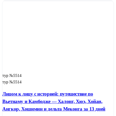
тур №5514
тур №5514
Лицом к лицу с историей: путешествие по
Вьетнаму и Камбодже — Халонг, Хюэ, Хойан,
Ангкор, Хошимин и дельта Меконга за 13 дней