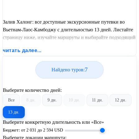
Залив Халонг: все доступные экскурсионные путевки во
Вьетнам-Лаос-Камбоджу с длительностью 13 дней. Листайте
страницу ниже, изучайте маршруты и выбирайте подходящий
вам экскурсионный или пляжный тур из базы предложений
читать далее...
от United Travel Systems.
7
Найдено туров:
Выберите количество дней:
Все
8 дн.
9 дн.
10 дн.
11 дн.
12 дн.
13 дн.
Выберите конкретную длительность или «Все»
Бюджет:
от
2 031
до
2 594
USD
Выберите локации маршрута: