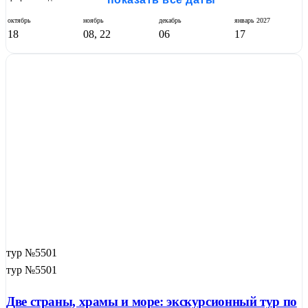
октябрь
ноябрь
декабрь
январь
2027
18
08, 22
06
17
тур №5501
тур №5501
Две страны, храмы и море: экскурсионный тур по