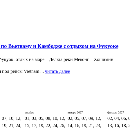
р по Вьетнаму и Камбодже с отдыхом на Фукуоке
укуок: отдых на море – Дельта реки Меконг – Хошимин
под рейсы Vietnam ...
читать далее
декабрь
январь
2027
февраль
2027
, 07, 10, 12,
01, 03, 05, 08, 10, 12,
02, 05, 07, 09, 12,
02, 04, 06, 
, 19, 21, 24,
15, 17, 19, 22, 24, 26,
14, 16, 19, 21, 23,
13, 16, 18, 