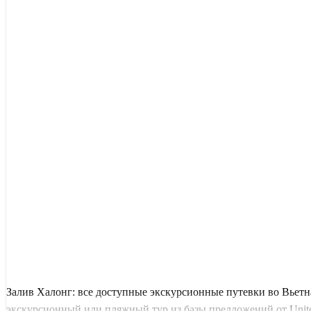
Залив Халонг: все доступные экскурсионные путевки во Вьет
экскурсионный или пляжный тур из базы предложений от United