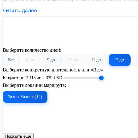
читать далее...
Выберите количество дней:
Все
8 дн.
9 дн.
10 дн.
11 дн.
12 дн.
Выберите конкретную длительность или «Все»
Бюджет:
от
2 115
до
2 339
USD
Выберите локации маршрута:
Залив Халонг (12)
Показать ещё