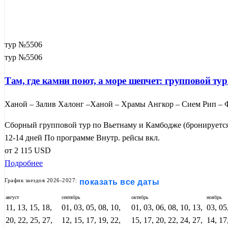
тур №5506
тур №5506
Там, где камни поют, а море шепчет: групповой ту
Ханой – Залив Халонг –Ханой – Храмы Ангкор – Сием Рип – Ф
Сборный групповой тур по Вьетнаму и Камбодже (бронируется 
12-14 дней
По программе
Внутр. рейсы вкл.
от
2 115
USD
Подробнее
График заездов 2026-2027:
показать все даты
август
сентябрь
октябрь
ноябрь
11, 13, 15, 18,
01, 03, 05, 08, 10,
01, 03, 06, 08, 10, 13,
03, 05
20, 22, 25, 27,
12, 15, 17, 19, 22,
15, 17, 20, 22, 24, 27,
14, 17