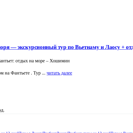
 моря — экскурсионный тур по Вьетнаму и Лаосу + от
Фантьет: отдых на море – Хошимин
на Фантьете . Тур ...
читать далее
д.