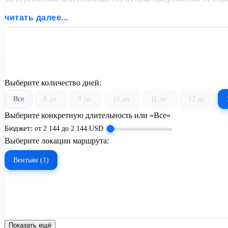
читать далее...
Выберите количество дней:
Все
8 дн.
9 дн.
10 дн.
11 дн.
12 дн.
Выберите конкретную длительность или «Все»
Бюджет:
от
2 144
до
2 144
USD
Выберите локации маршрута:
Вентьян (1)
Показать ещё