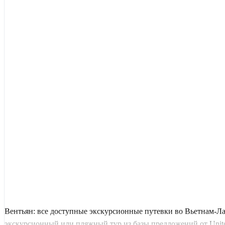
Вентьян: все доступные экскурсионные путевки во Вьетнам-Л
экскурсионный или пляжный тур из базы предложений от United