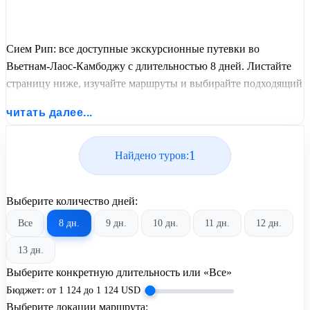
Сием Рип: все доступные экскурсионные путевки во
Вьетнам-Лаос-Камбоджу с длительностью 8 дней. Листайте
страницу ниже, изучайте маршруты и выбирайте подходящий
вам экскурсионный или пляжный тур из базы предложений
читать далее...
от United Travel Systems.
1
Найдено туров:
Выберите количество дней:
Все
8 дн.
9 дн.
10 дн.
11 дн.
12 дн.
13 дн.
Выберите конкретную длительность или «Все»
Бюджет:
от
1 124
до
1 124
USD
Выберите локации маршрута: