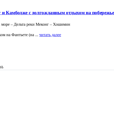
му и Камбодже с долгожданным отдыхом на побережь
а море – Дельта реки Меконг – Хошимин
м на Фантьете (на ...
читать далее
д.