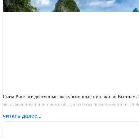
Сием Рип: все доступные экскурсионные путевки во Вьетнам-
экскурсионный или пляжный тур из базы предложений от United
читать далее...