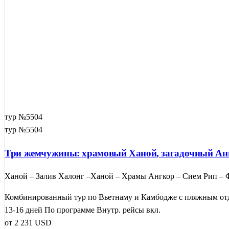
тур №5504
тур №5504
Три жемчужины: храмовый Ханой, загадочный Анг
Ханой – Залив Халонг –Ханой – Храмы Ангкор – Сием Рип – Ф
Комбинированный тур по Вьетнаму и Камбодже с пляжным отд
13-16 дней
По программе
Внутр. рейсы вкл.
от
2 231
USD