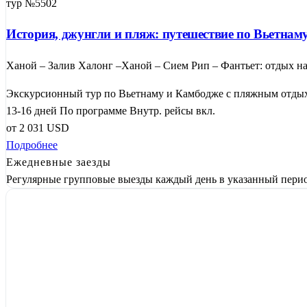
тур №5502
История, джунгли и пляж: путешествие по Вьетна
Ханой – Залив Халонг –Ханой – Сием Рип – Фантьет: отдых н
Экскурсионный тур по Вьетнаму и Камбодже с пляжным отдыхо
13-16 дней
По программе
Внутр. рейсы вкл.
от
2 031
USD
Подробнее
Ежедневные заезды
Регулярные групповые выезды каждый день в указанный перио