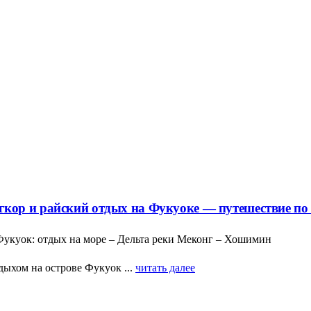
кор и райский отдых на Фукуоке — путешествие по
укуок: отдых на море – Дельта реки Меконг – Хошимин
ыхом на острове Фукуок ...
читать далее