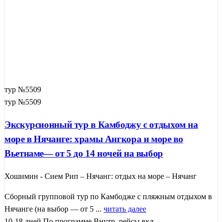
тур №5509
тур №5509
Экскурсионный тур в Камбоджу с отдыхом на
море в Нячанге: храмы Ангкора и море во
Вьетнаме— от 5 до 14 ночей на выбор
Хошимин - Сием Рип – Нячанг: отдых на море – Нячанг
Сборный групповой тур по Камбодже с пляжным отдыхом в
Нячанге (на выбор — от 5 ...
читать далее
10-18 дней
По программе
Внутр. рейсы вкл.