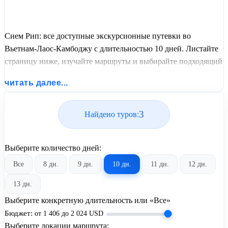
Сием Рип: все доступные экскурсионные путевки во
Вьетнам-Лаос-Камбоджу с длительностью 10 дней. Листайте
страницу ниже, изучайте маршруты и выбирайте подходящий
вам экскурсионный или пляжный тур из базы предложений
читать далее...
от United Travel Systems.
3
Найдено туров:
Выберите количество дней:
Все
8 дн.
9 дн.
10 дн.
11 дн.
12 дн.
13 дн.
Выберите конкретную длительность или «Все»
Бюджет:
от
1 406
до
2 024
USD
Выберите локации маршрута: