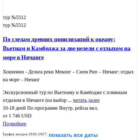
тур №5512
тур №5512
По следам древних цивилизаций к океану:
Вьетнам и Камбоджа за две недели с отдыхом на
море в Нячанге
Хошимин - Дельта реки Меконг – Сием Рип – Нячанг: отдых
на море – Нячанг
Экскурсионный тур по Вьетнаму и Камбодже с пляжным
отдыхом в Нячанге (на выбор ...
читать далее
10-18 дней
По программе
Внутр. рейсы вкл.
от
1 746
USD
Подробнее
График заездов 2026-2027:
показать все даты