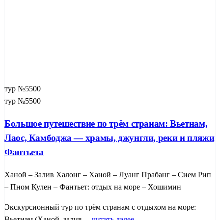
тур №5500
тур №5500
Большое путешествие по трём странам: Вьетнам,
Лаос, Камбоджа — храмы, джунгли, реки и пляжи
Фантьета
Ханой – Залив Халонг – Ханой – Луанг Прабанг – Сием Рип
– Пном Кулен – Фантьет: отдых на море – Хошимин
Экскурсионный тур по трём странам с отдыхом на море:
Вьетнам (Ханой, залив ...
читать далее