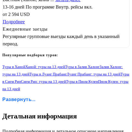
13-16 дней
По программе
Внутр. рейсы вкл.
от
2 594
USD
Подробнее
Ежедневные заезды
Регулярные групповые выезды каждый день в указанный
период.
Популярные подборки туров:
Туры в Ханой
Ханой: туры на 13 дней
Туры в Залив Халонг
Залив Халонг:
туры на 13 дней
Туры в Луанг Прабанг
Луанг Прабанг: туры на 13 дней
Туры
в Сием Рип
Сием Рип: туры на 13 дней
Туры в Пном Кулен
Пном Кулен: туры
на 13 дней
Туры в Фантьет: отдых на море
Фантьет: отдых на море: туры на 13 дней
Развернуть...
Туры в Хошимин
Хошимин: туры на 13 дней
Детальная информация
1
Подробная информация и детальное описание направления.