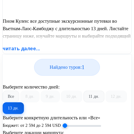
Пном Кулен: все доступные экскурсионные путевки во
Вьетнам-Лаос-Камбоджу с длительностью 13 дней. Листайте
страницу ниже, изучайте маршруты и выбирайте подходящий
вам экскурсионный или пляжный тур из базы предложений
читать далее...
от United Travel Systems.
1
Найдено туров:
Выберите количество дней:
Все
8 дн.
9 дн.
10 дн.
11 дн.
12 дн.
13 дн.
Выберите конкретную длительность или «Все»
Бюджет:
от
2 594
до
2 594
USD
Выберите локации маршрута: