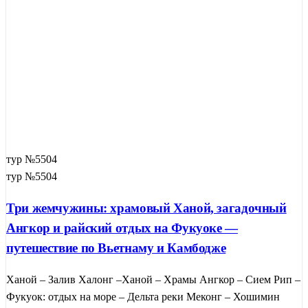
тур №5504
тур №5504
Три жемчужины: храмовый Ханой, загадочный
Ангкор и райский отдых на Фукуоке —
путешествие по Вьетнаму и Камбодже
Ханой – Залив Халонг –Ханой – Храмы Ангкор – Сием Рип –
Фукуок: отдых на море – Дельта реки Меконг – Хошимин