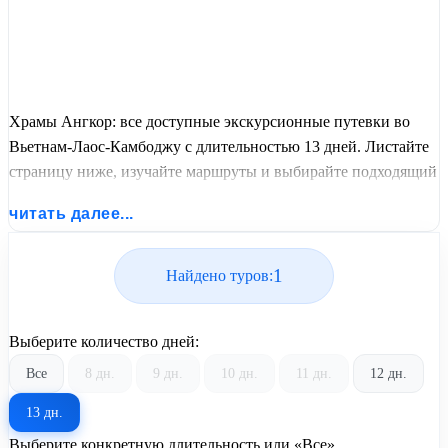
Храмы Ангкор: все доступные экскурсионные путевки во
Вьетнам-Лаос-Камбоджу с длительностью 13 дней. Листайте
страницу ниже, изучайте маршруты и выбирайте подходящий
вам экскурсионный или пляжный тур из базы предложений
читать далее...
от United Travel Systems.
1
Найдено туров:
Выберите количество дней:
Все
8 дн.
9 дн.
10 дн.
11 дн.
12 дн.
13 дн.
Выберите конкретную длительность или «Все»