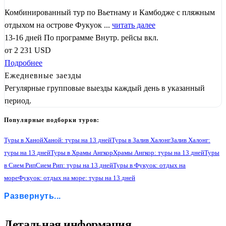
Комбинированный тур по Вьетнаму и Камбодже с пляжным
отдыхом на острове Фукуок ...
читать далее
13-16 дней
По программе
Внутр. рейсы вкл.
от
2 231
USD
Подробнее
Ежедневные заезды
Регулярные групповые выезды каждый день в указанный
период.
Популярные подборки туров:
Туры в Ханой
Ханой: туры на 13 дней
Туры в Залив Халонг
Залив Халонг:
туры на 13 дней
Туры в Храмы Ангкор
Храмы Ангкор: туры на 13 дней
Туры
в Сием Рип
Сием Рип: туры на 13 дней
Туры в Фукуок: отдых на
море
Фукуок: отдых на море: туры на 13 дней
Туры в Дельта реки Меконг
Дельта реки Меконг: туры на 13 дней
Развернуть...
Туры в Хошимин
Хошимин: туры на 13 дней
Детальная информация