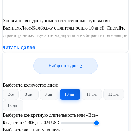
Хошимин: все доступные экскурсионные путевки во
Вьетнам-Лаос-Камбоджу с длительностью 10 дней. Листайте
страницу ниже, изучайте маршруты и выбирайте подходящий
вам экскурсионный или пляжный тур из базы предложений
читать далее...
от United Travel Systems.
3
Найдено туров:
Выберите количество дней:
Все
8 дн.
9 дн.
10 дн.
11 дн.
12 дн.
13 дн.
Выберите конкретную длительность или «Все»
Бюджет:
от
1 406
до
2 024
USD
Выберите локации маршрута: