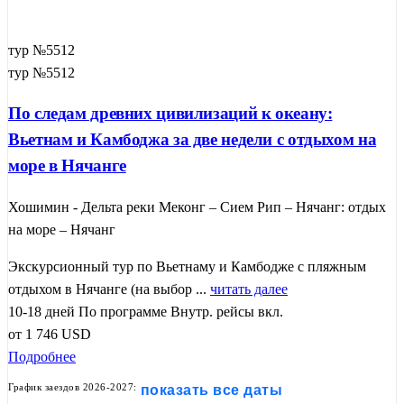
тур №5512
тур №5512
По следам древних цивилизаций к океану:
Вьетнам и Камбоджа за две недели с отдыхом на
море в Нячанге
Хошимин - Дельта реки Меконг – Сием Рип – Нячанг: отдых
на море – Нячанг
Экскурсионный тур по Вьетнаму и Камбодже с пляжным
отдыхом в Нячанге (на выбор ...
читать далее
10-18 дней
По программе
Внутр. рейсы вкл.
от
1 746
USD
Подробнее
График заездов 2026-2027:
показать все даты