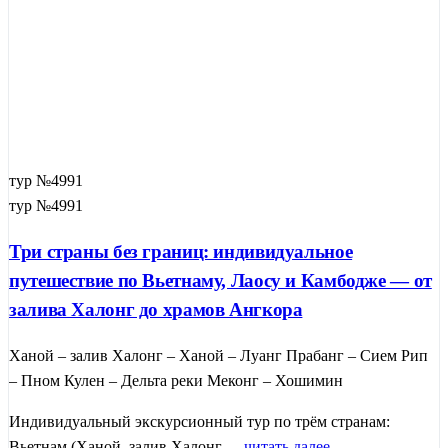
тур №4991
тур №4991
Три страны без границ: индивидуальное
путешествие по Вьетнаму, Лаосу и Камбодже — от
залива Халонг до храмов Ангкора
Ханой – залив Халонг – Ханой – Луанг Прабанг – Сием Рип
– Пном Кулен – Дельта реки Меконг – Хошимин
Индивидуальный экскурсионный тур по трём странам:
Вьетнам (Ханой, залив Халонг, ...
читать далее