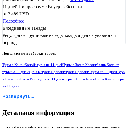
11 дней
По программе
Внутр. рейсы вкл.
от
2 489
USD
Подробнее
Ежедневные заезды
Регулярные групповые выезды каждый день в указанный
период.
Популярные подборки туров:
Туры в Ханой
Ханой: туры на 11 дней
Туры в Залив Халонг
Залив Халонг:
туры на 11 дней
Туры в Луанг Прабанг
Луанг Прабанг: туры на 11 дней
Туры
в Сием Рип
Сием Рип: туры на 11 дней
Туры в Пном Кулен
Пном Кулен: туры
на 11 дней
Туры в Дельта реки Меконг
Дельта реки Меконг: туры на 11 дней
Развернуть...
Туры в Хошимин
Хошимин: туры на 11 дней
Детальная информация
1
Подробная информация и детальное описание направления.