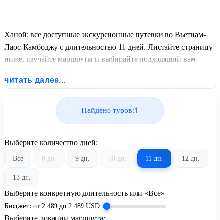
Ханой: все доступные экскурсионные путевки во Вьетнам-
Лаос-Камбоджу с длительностью 11 дней. Листайте страницу
ниже, изучайте маршруты и выбирайте подходящий вам
экскурсионный или пляжный тур из базы предложений от
читать далее...
United Travel Systems.
1
Найдено туров:
Выберите количество дней:
Все
8 дн.
9 дн.
10 дн.
11 дн.
12 дн.
13 дн.
Выберите конкретную длительность или «Все»
Бюджет:
от
2 489
до
2 489
USD
Выберите локации маршрута: