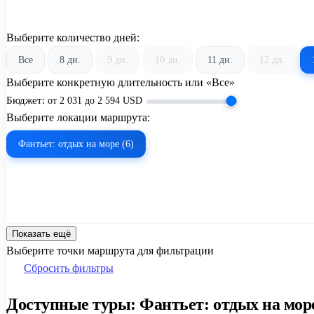
Выберите количество дней:
Все
8 дн.
9 дн.
10 дн.
11 дн.
12 дн.
Выберите конкретную длительность или «Все»
Бюджет:
от
2 031
до
2 594
USD
Выберите локации маршрута:
Фантьет: отдых на море (6)
Показать ещё
Выберите точки маршрута для фильтрации
Сбросить фильтры
Доступные туры: Фантьет: отдых на море 