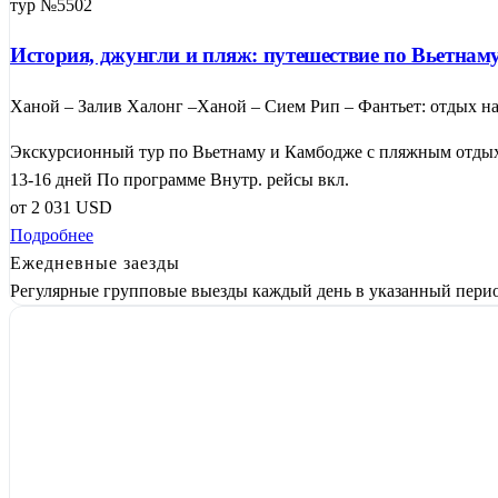
тур №5502
История, джунгли и пляж: путешествие по Вьетна
Ханой – Залив Халонг –Ханой – Сием Рип – Фантьет: отдых н
Экскурсионный тур по Вьетнаму и Камбодже с пляжным отдыхо
13-16 дней
По программе
Внутр. рейсы вкл.
от
2 031
USD
Подробнее
Ежедневные заезды
Регулярные групповые выезды каждый день в указанный перио