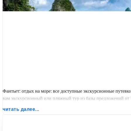
Фантьет: отдых на море: все доступные экскурсионные путев
вам экскурсионный или пляжный тур из базы предложений от Un
читать далее...