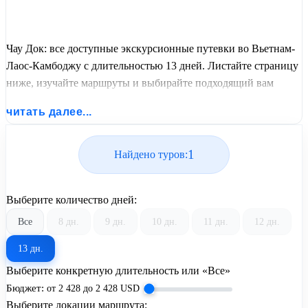
Чау Док: все доступные экскурсионные путевки во Вьетнам-
Лаос-Камбоджу с длительностью 13 дней. Листайте страницу
ниже, изучайте маршруты и выбирайте подходящий вам
экскурсионный или пляжный тур из базы предложений от
читать далее...
United Travel Systems.
1
Найдено туров:
Выберите количество дней:
Все
8 дн.
9 дн.
10 дн.
11 дн.
12 дн.
13 дн.
Выберите конкретную длительность или «Все»
Бюджет:
от
2 428
до
2 428
USD
Выберите локации маршрута: