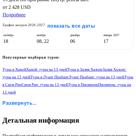
от
2 428
USD
Подробнее
График заездов 2026-2027:
показать все даты
октябрь
ноябрь
декабрь
январь
2027
18
08, 22
06
17
Популярные подборки туров:
Туры в Ханой
Ханой: туры на 13 дней
Туры в Залив Халонг
Залив Халонг:
туры на 13 дней
Туры в Луанг Прабанг
Луанг Прабанг: туры на 13 дней
Туры
в Сием Рип
Сием Рип: туры на 13 дней
Туры в Пномпень
Пномпень: туры на
13 дней
Туры в Чау Док
Чау Док: туры на 13 дней
Туры в Кан Тхо
Развернуть...
Кан Тхо: туры на 13 дней
Туры в Митхо
Митхо: туры на 13 дней
Туры в Дельта реки Меконг
Дельта реки Меконг: туры на 13 дней
Туры в Хошимин
Хошимин: туры на 13 дней
Детальная информация
1
Подробная информация и детальное описание направления.