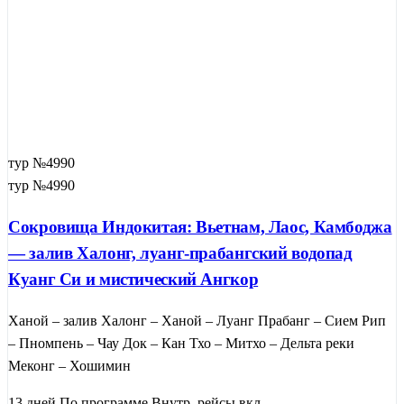
тур №4990
тур №4990
Сокровища Индокитая: Вьетнам, Лаос, Камбоджа
— залив Халонг, луанг-прабангский водопад
Куанг Си и мистический Ангкор
Ханой – залив Халонг – Ханой – Луанг Прабанг – Сием Рип
– Пномпень – Чау Док – Кан Тхо – Митхо – Дельта реки
Меконг – Хошимин
13 дней
По программе
Внутр. рейсы вкл.