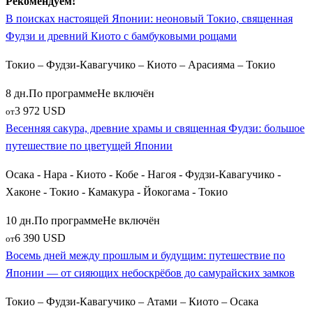
Рекомендуем!
знаменитый своим «Черным замком» и одним из трех
В поисках настоящей Японии: неоновый Токио, священная
красивейших ландшафтных садов Японии — Кораку-эн.
Фудзи и древний Киото с бамбуковыми рощами
Совсем рядом расположен очаровательный исторический
городок
Курасики
, где прекрасно сохранился старинный
Токио – Фудзи-Кавагучико – Киото – Арасияма – Токио
купеческий квартал Бикан с ивовыми каналами и белеными
амбарами XVII века. Маршрут также может включать поездку
8 дн.
По программе
Не включён
на живописный остров
Авадзи-сима
(Авадзи), соединяющий
3 972 USD
от
главные острова страны грандиозными мостами.
Весенняя сакура, древние храмы и священная Фудзи: большое
путешествие по цветущей Японии
Историческая память и священный остров:
Осака - Нара - Киото - Кобе - Нагоя - Фудзи-Кавагучико -
Хиросима и Миядзима
Хаконе - Токио - Камакура - Йокогама - Токио
Для тех, кто интересуется историей XX века, незабываемым
10 дн.
По программе
Не включён
опытом станет посещение города
Хиросима
. Экскурсия
6 390 USD
от
включает посещение Парка мира, пронзительного Музея
Восемь дней между прошлым и будущим: путешествие по
памяти атомной бомбардировки и купола Гэнбаку,
Японии — от сияющих небоскрёбов до самурайских замков
оставленного в разрушенном виде как напоминание о
трагедии. Из Хиросимы на небольшом пароме
Токио – Фудзи-Кавагучико – Атами – Киото – Осака