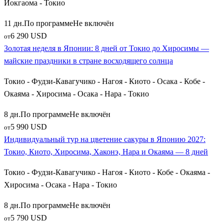
Йокгаома - Токио
11 дн.
По программе
Не включён
6 290 USD
от
Золотая неделя в Японии: 8 дней от Токио до Хиросимы —
майские праздники в стране восходящего солнца
Токио - Фудзи-Кавагучико - Нагоя - Киото - Осака - Кобе -
Окаяма - Хиросима - Осака - Нара - Токио
8 дн.
По программе
Не включён
5 990 USD
от
Индивидуальный тур на цветение сакуры в Японию 2027:
Токио, Киото, Хиросима, Хаконэ, Нара и Окаяма — 8 дней
Токио - Фудзи-Кавагучико - Нагоя - Киото - Кобе - Окаяма -
Хиросима - Осака - Нара - Токио
8 дн.
По программе
Не включён
5 790 USD
от