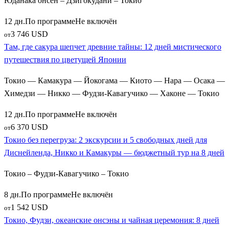
Юданака онсен – Дзигокудани – Токио
12 дн.
По программе
Не включён
3 746 USD
от
Там, где сакура шепчет древние тайны: 12 дней мистического
путешествия по цветущей Японии
Токио — Камакура — Йокогама — Киото — Нара — Осака —
Химедзи — Никко — Фудзи-Кавагучико — Хаконе — Токио
12 дн.
По программе
Не включён
6 370 USD
от
Токио без перегруза: 2 экскурсии и 5 свободных дней для
Диснейленда, Никко и Камакуры — бюджетный тур на 8 дней
Токио – Фудзи-Кавагучико – Токио
8 дн.
По программе
Не включён
1 542 USD
от
Токио, Фудзи, океанские онсэны и чайная церемония: 8 дней