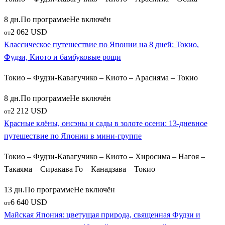
естественных термальных водоемах. После прогулки
путешественники останавливаются в аутентичном курортном
8 дн.
По программе
Не включён
поселке
Юданака онсен
. Если же вы путешествуете по
2 062 USD
от
региону Кансай, то лучшим местом для погружения в
Классическое путешествие по Японии на 8 дней: Токио,
культуру горячих источников станет старинный курорт
Фудзи, Киото и бамбуковые рощи
Киносаки онсен
, где принято гулять по улицам в легких
Токио – Фудзи-Кавагучико – Киото – Арасияма – Токио
халатах-юката, или прибрежная коса
Аманохасидате
,
входящая в тройку самых красивых видов Японии.
8 дн.
По программе
Не включён
2 212 USD
от
Как забронировать идеальное путешествие в
Красные клёны, онсэны и сады в золоте осени: 13-дневное
Японию
путешествие по Японии в мини-группе
Планируя экскурсионный тур в Японию из Москвы,
Токио – Фудзи-Кавагучико – Киото – Хиросима – Нагоя –
отталкивайтесь от своих главных приоритетов и сезона.
Такаяма – Сиракава Го – Канадзава – Токио
Самыми популярными периодами традиционно считаются
13 дн.
По программе
Не включён
конец марта – апрель (время цветения сакуры) и ноябрь
6 640 USD
от
(период горения кленов момидзи). Сборные групповые
Майская Япония: цветущая природа, священная Фудзи и
путевки «Токио – Киото – Осака» рассчитаны на 7–10 дней и