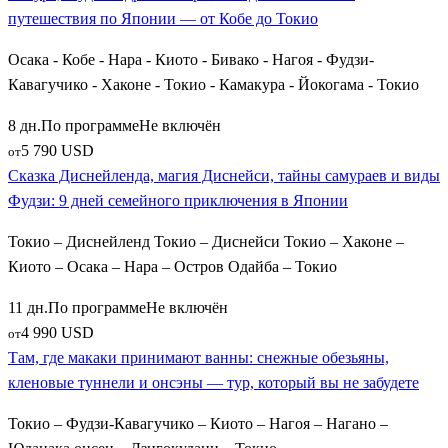
путешествия по Японии — от Кобе до Токио
Осака - Кобе - Нара - Киото - Бивако - Нагоя - Фудзи-
Кавагучико - Хаконе - Токио - Камакура - Йокогама - Токио
8 дн.
По программе
Не включён
5 790 USD
от
Сказка Диснейленда, магия Диснейси, тайны самураев и виды
Фудзи: 9 дней семейного приключения в Японии
Токио – Диснейленд Токио – Диснейси Токио – Хаконе –
Киото – Осака – Нара – Остров Одайба – Токио
11 дн.
По программе
Не включён
4 990 USD
от
Там, где макаки принимают ванны: снежные обезьяны,
кленовые туннели и онсэны — тур, который вы не забудете
Токио – Фудзи-Кавагучико – Киото – Нагоя – Нагано –