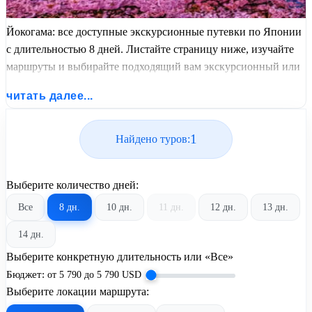
Йокогама: все доступные экскурсионные путевки по Японии
с длительностью 8 дней. Листайте страницу ниже, изучайте
маршруты и выбирайте подходящий вам экскурсионный или
пляжный тур из базы предложений от United Travel Systems.
читать далее...
1
Найдено туров:
Выберите количество дней:
Все
8 дн.
10 дн.
11 дн.
12 дн.
13 дн.
14 дн.
Выберите конкретную длительность или «Все»
Бюджет:
от
5 790
до
5 790
USD
Выберите локации маршрута: