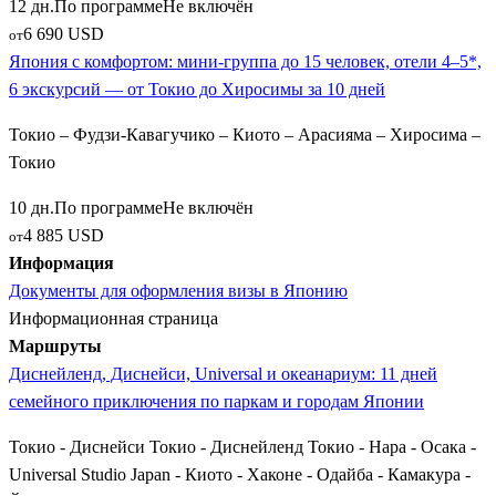
12 дн.
По программе
Не включён
6 690 USD
от
Япония с комфортом: мини-группа до 15 человек, отели 4–5*,
6 экскурсий — от Токио до Хиросимы за 10 дней
Токио – Фудзи-Кавагучико – Киото – Арасияма – Хиросима –
Токио
10 дн.
По программе
Не включён
4 885 USD
от
Информация
Документы для оформления визы в Японию
Информационная страница
Маршруты
Диснейленд, Диснейси, Universal и океанариум: 11 дней
семейного приключения по паркам и городам Японии
Токио - Диснейси Токио - Диснейленд Токио - Нара - Осака -
Universal Studio Japan - Киото - Хаконе - Одайба - Камакура -