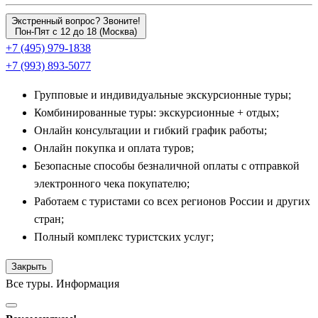
Окаяма
Экстренный вопрос? Звоните!
Пон-Пят с 12 до 18 (Москва)
Полным контрастом утонченному Киото выступает яркая,
+7 (495) 979-1838
гастрономическая и торговая
Осака
— экономический центр
+7 (993) 893-5077
региона Кансай. Туристы устремляются сюда ради
Групповые и индивидуальные экскурсионные туры;
исторического Осакского замка и футуристического здания
Комбинированные туры: экскурсионные + отдых;
Умеда Скай Билдинг. Вечером экскурсионные группы
Онлайн консультации и гибкий график работы;
отправляются на неоновую улицу Дотонбори, чтобы
Онлайн покупка и оплата туров;
попробовать знаменитые местные уличные деликатесы:
Безопасные способы безналичной оплаты с отправкой
такояки (шарики с осьминогом) и окономияки. Из Осаки легко
электронного чека покупателю;
добраться в соседний портовый город
Кобе
(встречается
Работаем с туристами со всех регионов России и других
написание
Кобэ
), зажатый между морем и горами. Он
стран;
всемирно известен своей изысканной премиальной говядиной
Полный комплекс туристских услуг;
кобе-биф, дегустацию которой гид поможет организовать в
аутентичном ресторане.
Закрыть
Все туры. Информация
Углубляясь дальше на запад вдоль побережья внутреннего
моря, индивидуальные маршруты ведут в город
Окаяма
,