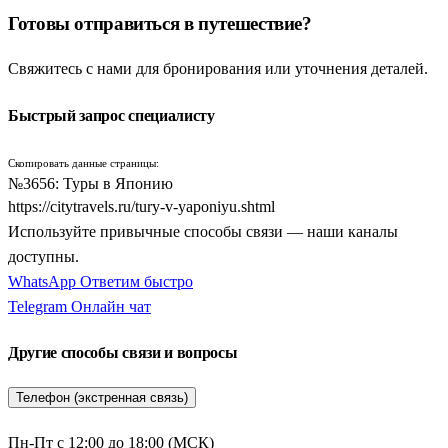
Готовы отправиться в путешествие?
обзорных экскурсий туристы посещают старейший
буддийский храм Сэнсо-дзи в районе Асакуса, парадную
Свяжитесь с нами для бронирования или уточнения деталей.
площадь перед Императорским дворцом, фешенебельную
Гинзу и самый оживленный в мире перекресток Сибуя.
Быстрый запрос специалисту
Огромной популярностью пользуется футуристический
насыпной
Остров Одайба
с его роботами, выставочными
Скопировать данные страницы:
центрами и видами на Радужный мост. Семейные путевки
№3656: Туры в Японию
часто расширяются за счет посещения знаменитых парков
https://citytravels.ru/tury-v-yaponiyu.shtml
развлечений мирового уровня — это
Диснейленд Токио
и
Используйте привычные способы связи — наши каналы
уникальный водный парк
Диснейси Токио
.
доступны.
WhatsApp
Ответим быстро
Из столицы очень удобно совершать короткие радиальные
Telegram
Онлайн чат
поездки. Экскурсионные маршруты ведут в древний
прибрежный город
Камакура
, знаменитый своей
Другие способы связи и вопросы
монументальной бронзовой статуей Большого Будды под
открытым небом и старинными храмами. По пути автобусы
Телефон (экстренная связь)
делают остановку в портовом мегаполисе
Йокогама
, где
можно прогу прогуляться по футуристическому району
Пн-Пт с 12:00 до 18:00 (МСК)