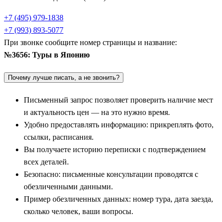
«Минато Мирай 21» и посетить крупнейший в Японии
+7 (495) 979-1838
Чайна-таун. Для любителей глубокой старины и деревянного
+7 (993) 893-5077
зодчества также организуются туры в храмовый комплекс
При звонке сообщите номер страницы и название:
Никко
, скрытый среди вековых кедров.
№3656: Туры в Японию
Священная Фудзияма и термальные курорты:
Почему лучше писать, а не звонить?
Хаконе и Кавагучико
Письменный запрос позволяет проверить наличие мест
Ни одна поездка в Японию не обходится без созерцания
и актуальность цен — на это нужно время.
главного национального символа. Величественная гора
Удобно предоставлять информацию: прикреплять фото,
Фудзияма
(Фудзи) прекрасна в любое время года. Самым
ссылки, расписания.
востребованным направлением для наблюдения за вершиной
Вы получаете историю переписки с подтверждением
считается озерный край
Фудзи-Кавагучико
(в каталогах
всех деталей.
также встречается написание
Фудзи-Квагучико
). Здесь
Безопасно: письменные консультации проводятся с
туристы могут покататься на катере по озеру, подняться на
обезличенными данными.
канатной дороге на смотровую площадку и сделать эталонные
Пример обезличенных данных: номер тура, дата заезда,
фотографии вулкана в обрамлении цветущей сакуры или
сколько человек, ваши вопросы.
багряных кленов момидзи.