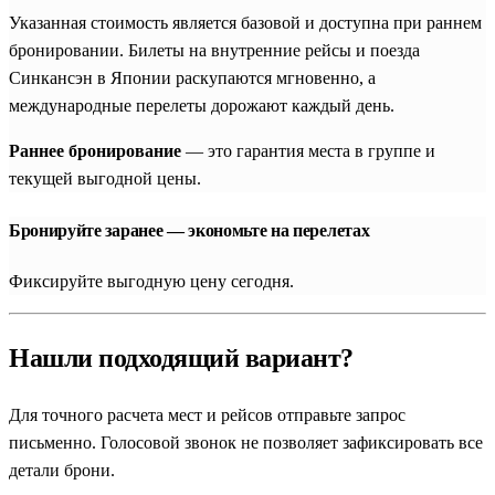
Указанная стоимость является базовой и доступна при раннем
Главное преимущество, которое дают наши совмещенные
бронировании. Билеты на внутренние рейсы и поезда
экскурсионные программы во Вьетнам, Азию и, в частности,
Синкансэн в Японии раскупаются мгновенно, а
в Японию — это безупречно проработанная внутренняя
международные перелеты дорожают каждый день.
логистика. В стоимость путевки уже включено проживание в
проверенных отелях, трансферы и экскурсии в
Раннее бронирование
— это гарантия места в группе и
сопровождении профессиональных русскоязычных гидов. В
текущей выгодной цены.
индивидуальном формате вы получаете возможность
скорректировать программу еще до выезда, настроить темп
Бронируйте заранее — экономьте на перелетах
прогулок под возраст детей или пожилых родственников, а
также уделить больше времени покупкам или традиционной
Фиксируйте выгодную цену сегодня.
кухне.
Сердце современной Японии: Токио, остров
Нашли подходящий вариант?
Одайба и Камакура
Для точного расчета мест и рейсов отправьте запрос
Любое знакомство со страной традиционно начинает
письменно. Голосовой звонок не позволяет зафиксировать все
ошеломляющий
Токио
. Этот колоссальный мегаполис
детали брони.
предлагает бесконечное разнообразие контрастов. В рамках