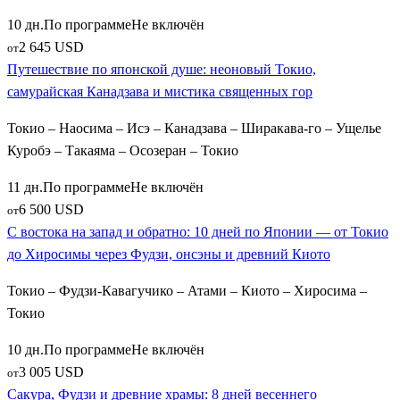
10 дн.
По программе
Не включён
2 645 USD
от
Путешествие по японской душе: неоновый Токио,
самурайская Канадзава и мистика священных гор
Токио – Наосима – Исэ – Канадзава – Ширакава-го – Ущелье
Куробэ – Такаяма – Осозеран – Токио
11 дн.
По программе
Не включён
6 500 USD
от
С востока на запад и обратно: 10 дней по Японии — от Токио
до Хиросимы через Фудзи, онсэны и древний Киото
Токио – Фудзи-Кавагучико – Атами – Киото – Хиросима –
Токио
10 дн.
По программе
Не включён
3 005 USD
от
Сакура, Фудзи и древние храмы: 8 дней весеннего