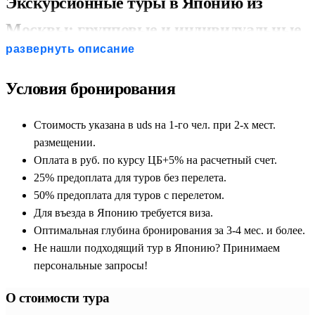
Экскурсионные туры в Японию из
Москвы: групповые и индивидуальные
развернуть описание
путевки
Условия бронирования
Япония — удивительная Страна восходящего солнца, где
ультрасовременные технологии и неоновые небоскребы
Стоимость указана в uds на 1-го чел. при 2-х мест.
будущего гармонично уживаются с многовековыми
размещении.
традициями, уединенными синтоистскими храмами и
Оплата в руб. по курсу ЦБ+5% на расчетный счет.
строгим этикетом самураев. Организованные экскурсионные
25% предоплата для туров без перелета.
туры в Японию из Москвы открывают перед
50% предоплата для туров с перелетом.
путешественниками врата в этот закрытый и манящий мир. В
Для въезда в Японию требуется виза.
данном совместном разделе представлены как доступные
Оптимальная глубина бронирования за 3-4 мес. и более.
групповые путевки с фиксированной программой, так и
Не нашли подходящий тур в Японию? Принимаем
гибкие индивидуальные туры. Комбинированный подход
персональные запросы!
позволяет каждому туристу выбрать идеальный формат
поездки: исследовать новые города в кругу
О стоимости тура
единомышленников или заказать персональный маршрут.