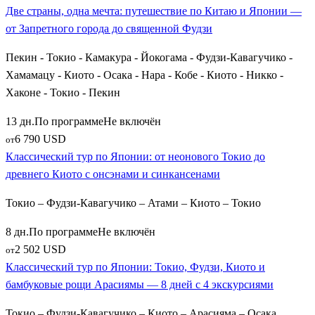
Две страны, одна мечта: путешествие по Китаю и Японии —
рынками и фестивалями;
от Запретного города до священной Фудзи
Сказочная высокогорная деревня
Сиракава Го
(в
каталогах также коротко —
Сиракава
), внесенная в
Пекин - Токио - Камакура - Йокогама - Фудзи-Кавагучико -
список ЮНЕСКО за свои уникальные дома «гассё-
Хамамацу - Киото - Осака - Нара - Кобе - Киото - Никко -
дзукури» с крутыми соломенными крышами,
Хаконе - Токио - Пекин
напоминающими руки в молитве;
Город
Канадзава
— старинный оплот самураев и гейш,
13 дн.
По программе
Не включён
где расположен великолепный замок и грандиозный
6 790 USD
от
ландшафтный сад Кэнроку-эн;
Классический тур по Японии: от неонового Токио до
Исторический
Мацумото
, главной гордостью которого
древнего Киото с онсэнами и синкансенами
является оригинальный замок Черного Ворона, один из
Токио – Фудзи-Кавагучико – Атами – Киото – Токио
старейших сохранившихся деревянных замков страны.
8 дн.
По программе
Не включён
Любителям дикой природы и необычных эко-туров идеально
2 502 USD
от
подойдет префектура
Нагано
. В зимние и весенние месяцы
Классический тур по Японии: Токио, Фудзи, Киото и
автобусы везут туристов в заповедную долину
Дзигокудани
бамбуковые рощи Арасиямы — 8 дней с 4 экскурсиями
(Адская долина), чтобы своими глазами увидеть знаменитых
японских макак, которые принимают горячие ванны в
Токио – Фудзи-Кавагучико – Киото – Арасияма – Осака