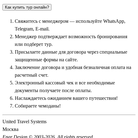
Как купить тур онлайн?
Не менее популярен соседний национальный парк
Хаконе
. В
этом живописном горном регионе путешественников ждет
Свяжитесь с менеджером — используйте WhatsApp,
круиз на пиратском корабле по озеру Аси, кипящая серная
Telegram, E-mail.
долина Овакудани и отдых в традиционных гостиницах-
Менеджер подтверждает возможность бронирования
рёканах. Чтобы полностью расслабиться, путевки включают
или подберет тур.
посещение горячих источников — онсенов. Великолепной
Присылаете данные для договора через специальные
базой для термального отдыха на побережье океана также
защищенные формы на сайте.
служит курортный город
Атами
, знаменитый своими
Заключение договора и удобная безналичная оплата на
пляжами, горячими минеральными водами и регулярными
расчетный счет.
фестивалями фейерверков.
Электронный кассовый чек и все необходимые
документы получаете после оплаты.
Культурная столица и древнее наследие: Киото,
Наслаждаетесь ожиданием вашего путешествия!
Нара и Арасияма
Собираете чемоданы!
Настоящей сокровищницей традиционной культуры,
United Travel Systems
избежавшей разрушений военного времени, является
Москва
блистательный
Киото
. Этот город — живое воплощение
Epar Design © 2003-2026. All rights reserved.