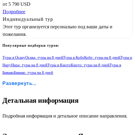
от
5 790
USD
Подробнее
Индивидуальный тур
Этот тур организуется персонально под ваши даты и
пожелания.
Популярные подборки туров:
Туры в Осаку
Осака: туры на 8 дней
Туры в Кобе
Кобе: туры на 8 дней
Туры в
Нару
Нара: туры на 8 дней
Туры в Киото
Киото: туры на 8 дней
Туры в
Бивако
Бивако: туры на 8 дней
Туры в Нагою
Нагоя: туры на 8 дней
Туры в Фудзи-Кавагучико
Развернуть...
Фудзи-Кавагучико: туры на 8 дней
Туры в Хаконе
Хаконе: туры на 8 дней
Туры в Токио
Токио: туры на 8 дней
Туры в Камакуру
Камакура: туры на 8 дней
Туры в Йокогаму
Йокогама: туры на 8 дней
Детальная информация
Подробная информация и детальное описание направления.