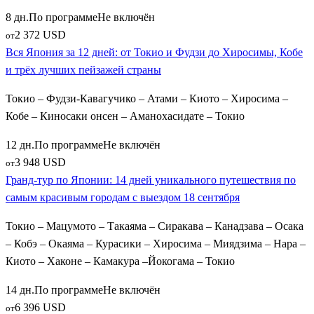
путешественники отправляются на священный остров
8 дн.
По программе
Не включён
Миядзима
(официальное название Ицукусима). Визитной
2 372 USD
от
карточкой этого острова являются огромные ритуальные
Вся Япония за 12 дней: от Токио и Фудзи до Хиросимы, Кобе
ворота-тори синтоистского святилища, которые во время
и трёх лучших пейзажей страны
прилива кажутся парящими прямо на зеркальной глади
морской воды.
Токио – Фудзи-Кавагучико – Атами – Киото – Хиросима –
Кобе – Киносаки онсен – Аманохасидате – Токио
Скрытые сокровища Японских Альп и
традиционные онсены
12 дн.
По программе
Не включён
3 948 USD
от
Для искушенных путешественников, выбравших
Гранд-тур по Японии: 14 дней уникального путешествия по
индивидуальный подход или расширенные сборные путевки,
самым красивым городам с выездом 18 сентября
открывается уединенная Япония в глубине горных хребтов.
Токио – Мацумото – Такаяма – Сиракава – Канадзава – Осака
Транспортным и индустриальным хабом для таких поездок
– Кобэ – Окаяма – Курасики – Хиросима – Миядзима – Нара –
служит технологичная
Нагоя
. Отсюда маршруты уходят в
Киото – Хаконе – Камакура –Йокогама – Токио
Японские Альпы, где туристов ждут:
14 дн.
По программе
Не включён
Прекрасно сохранившийся деревянный купеческий
6 396 USD
от
город
Такаяма
, славящийся своими утренними