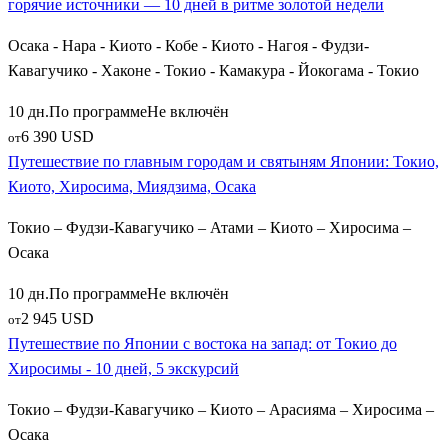
горячие источники — 10 дней в ритме золотой недели
оптимальны по стоимости для первого знакомства со страной.
Индивидуальный формат позволяет составить эксклюзивный
Осака - Нара - Киото - Кобе - Киото - Нагоя - Фудзи-
маршрут, включить проживание в лучших рёканах и заказать
Кавагучико - Хаконе - Токио - Камакура - Йокогама - Токио
персональный проездной на скоростные поезда-пули
Синкансэн. Доверьте организацию вашего отпуска
10 дн.
По программе
Не включён
профессионалам, и загадочная Япония откроется вам во всем
6 390 USD
от
своем великолепии!
Путешествие по главным городам и святыням Японии: Токио,
Киото, Хиросима, Миядзима, Осака
Токио – Фудзи-Кавагучико – Атами – Киото – Хиросима –
Осака
10 дн.
По программе
Не включён
2 945 USD
от
Путешествие по Японии с востока на запад: от Токио до
Хиросимы - 10 дней, 5 экскурсий
Токио – Фудзи-Кавагучико – Киото – Арасияма – Хиросима –
Осака