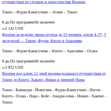
путешествия по столице и окрестностям Японии
Токио – Фудзи-Кавагучико – Атами – Токио
8 дн.
По программе
Не включён
2 142 USD
от
Япония за неделю: мини-группа до 15 человек, отели 4–5*, 5
экскурсий — Токио, Фудзи, Киото и Арасияма
Токио – Фудзи-Кавагучико – Киото – Арасияма – Осака
8 дн.
По программе
Не включён
3 852 USD
от
Япония под ключ: 12 дней индивидуального путешествия от
Токио до Киото, Хаконэ, Никко и древней Нары
Токио - Камакура - Йокогама - Фудзи-Кавагучико - Нагоя -
Киото - Осака - Нара - Кобе - Авадзи-сима - Никко - Хаконе -
Токио