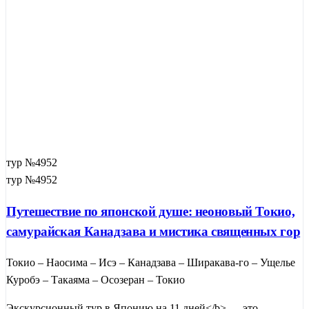
тур №4952
тур №4952
Путешествие по японской душе: неоновый Токио,
самурайская Канадзава и мистика священных гор
Токио – Наосима – Исэ – Канадзава – Ширакава-го – Ущелье
Куробэ – Такаяма – Осозеран – Токио
Экскурсионный тур в Японию на 11 дней</b> — это