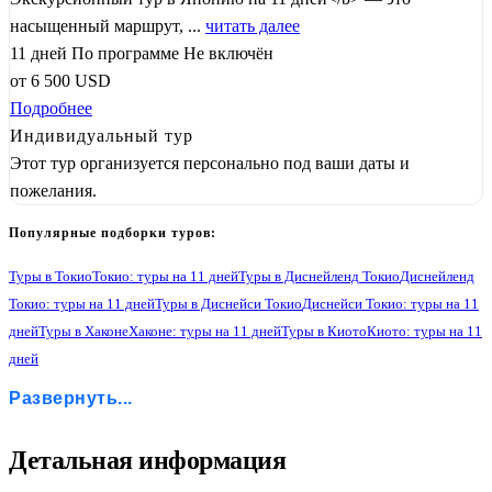
насыщенный маршрут, ...
читать далее
11 дней
По программе
Не включён
от
6 500
USD
Подробнее
Индивидуальный тур
Этот тур организуется персонально под ваши даты и
пожелания.
Популярные подборки туров:
Туры в Токио
Токио: туры на 11 дней
Туры в Диснейленд Токио
Диснейленд
Токио: туры на 11 дней
Туры в Диснейси Токио
Диснейси Токио: туры на 11
дней
Туры в Хаконе
Хаконе: туры на 11 дней
Туры в Киото
Киото: туры на 11
дней
Туры в Осаку
Осака: туры на 11 дней
Туры в Нару
Нара: туры на 11 дней
Развернуть...
Туры в Остров Одайбу
Остров Одайба: туры на 11 дней
Туры в Universal Studio Japan
Universal Studio Japan: туры на 11 дней
Туры в Одайбу
Одайба: туры на 11 дней
Туры в Камакуру
3
Детальная информация
Камакура: туры на 11 дней
Туры в Йокгаому
Йокгаома: туры на 11 дней